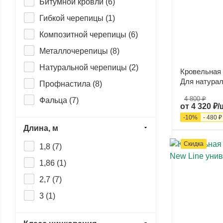
Битумной кровли (
6
)
Гибкой черепицы (
1
)
Композитной черепицы (
6
)
Металлочерепицы (
8
)
Натуральной черепицы (
2
)
Кровельная 
Для натурал
Профнастила (
8
)
4 800 ₽
Фальца (
7
)
от
4 320 ₽/
-
10
%
-
480 ₽
Длина, м
Скидка
1,8 (
7
)
1,86 (
1
)
2,7 (
7
)
3 (
1
)