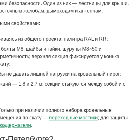
ами безопасности. Один из них — лестницы для крыши.
одосточным желобам, дымоходам и антеннам.
ными свойствами:
иваясь из общего проекта; палитра RAL и RR;
болты M8, шайбы и гайки, шурупы M8×50 и
рметичность; верхняя секция фиксируется у конька
кату;
бы не давать лишней нагрузки на кровельный пирог;
ий — 1,8 и 2,7 м; секции стыкуются между собой и с
Только при наличии полного набора кровельные
ремещения по скату —
переходные мостики
; для защиты
озадержатели
.
кт-Петербурге?