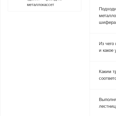
металлокассет
Подходи
металло
шифера
Из чего
и какое 
Каким т
соответ
Выполня
лестни