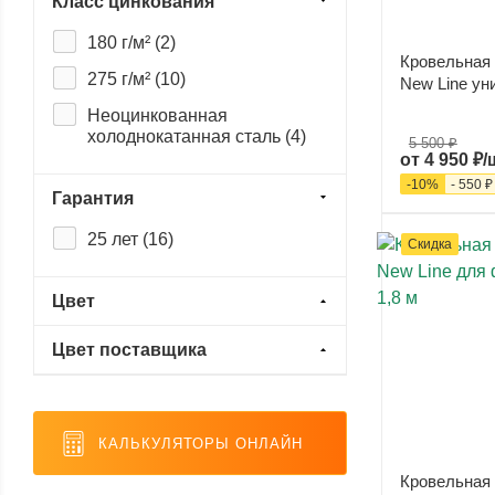
Класс цинкования
180 г/м² (
2
)
Кровельная 
275 г/м² (
10
)
New Line ун
Неоцинкованная
холоднокатанная сталь (
4
)
5 500 ₽
от
4 950 ₽/
-
10
%
-
550 ₽
Гарантия
25 лет (
16
)
Скидка
Цвет
Цвет поставщика
КАЛЬКУЛЯТОРЫ ОНЛАЙН
Кровельная 