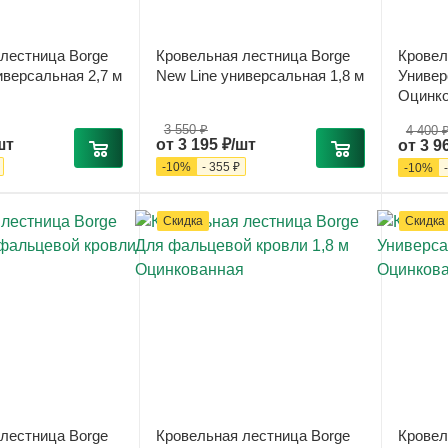
лестница Borge
Кровельная лестница Borge
Кровел
иверсальная 2,7 м
New Line универсальная 1,8 м
Универ
Оцинко
3 550 ₽
4 400 
шт
от
3 195 ₽/шт
от
3 9
-
10
%
-
355 ₽
-
10
%
Скидка
Скидка
лестница Borge
Кровельная лестница Borge
Кровел