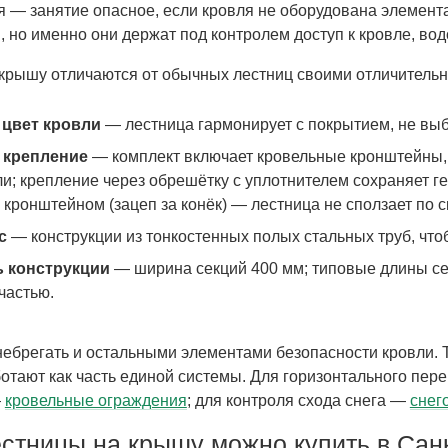
 — занятие опасное, если кровля не оборудована элемент
, но именно они держат под контролем доступ к кровле, в
крышу отличаются от обычных лестниц своими отличитель
 цвет кровли
— лестница гармонирует с покрытием, не выб
 крепление
— комплект включает кровельные кронштейны, 
и; крепление через обрешётку с уплотнителем сохраняет ге
кронштейном (зацеп за конёк) — лестница не сползает по с
с
— конструкции из тонкостенных полых стальных труб, что
ь конструкции
— ширина секций 400 мм; типовые длины секц
частью.
небрегать и остальными элементами безопасности кровли. 
отают как часть единой системы. Для горизонтального пе
—
кровельные ограждения
; для контроля схода снега —
снег
естницы на крышу можно купить в Сан