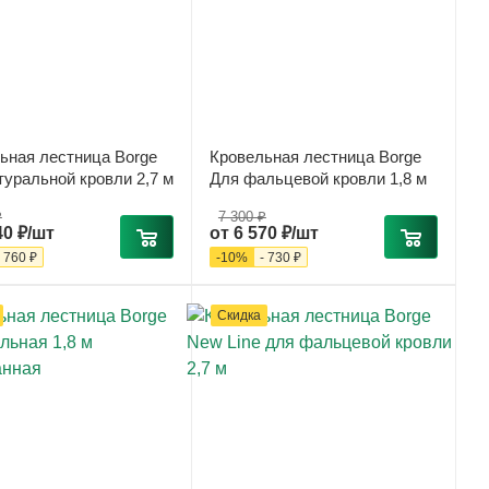
ьная лестница Borge
Кровельная лестница Borge
туральной кровли 2,7 м
Для фальцевой кровли 1,8 м
₽
7 300 ₽
40 ₽/шт
от
6 570 ₽/шт
-
760 ₽
-
10
%
-
730 ₽
Скидка