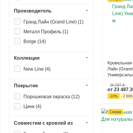
Производитель
Гранд Лайн (Grand Line) (
1
)
Металл Профиль (
1
)
Borge (
14
)
Коллекция
Кровельная 
Лайн (Grand 
New Line (
4
)
Универсальн
26 097 ₽
Покрытие
от
23 487.3
-
10
%
-
2 609
Порошковая окраска (
12
)
Цинк (
4
)
Скидка
Совместим с кровлей из