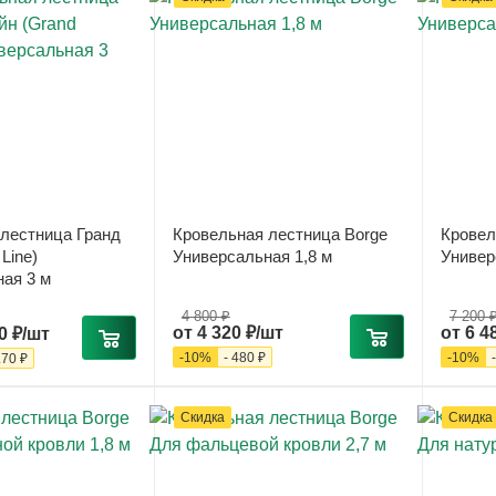
лестница Гранд
Кровельная лестница Borge
Кровел
Line)
Универсальная 1,8 м
Универ
ая 3 м
4 800 ₽
7 200 
от
4 320 ₽/шт
от
6 4
0 ₽/шт
-
10
%
-
480 ₽
-
10
%
.70 ₽
Скидка
Скидка