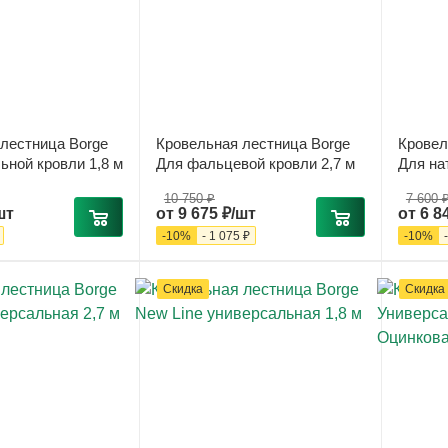
лестница Borge
Кровельная лестница Borge
Кровел
ьной кровли 1,8 м
Для фальцевой кровли 2,7 м
Для на
10 750 ₽
7 600 
шт
от
9 675 ₽/шт
от
6 8
-
10
%
-
1 075 ₽
-
10
%
Скидка
Скидка