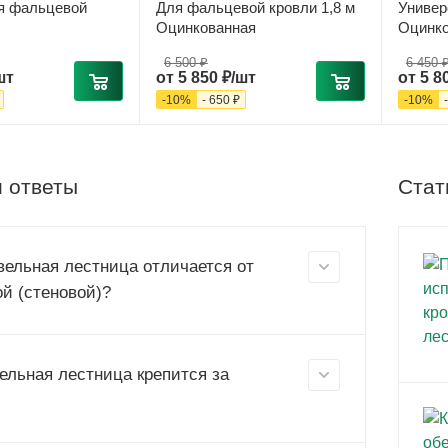
ля фальцевой
Для фальцевой кровли 1,8 м
Универ
Оцинкованная
Оцинко
6 500 ₽
6 450 
шт
от
5 850 ₽/шт
от
5 8
-
10
%
-
650 ₽
-
10
%
 ответы
Стат
вельная лестница отличается от
й (стеновой)?
вельная лестница крепится за