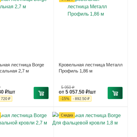
ьная лестница Borge
Кровельная лестница Металл
сальная 2,7 м
Профиль 1,86 м
₽
5 950 ₽
80 ₽/шт
от
5 057.50 ₽/шт
-
720 ₽
-
15
%
-
892.50 ₽
Скидка