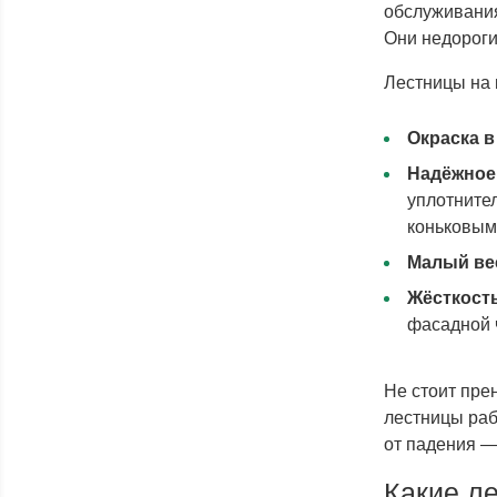
обслуживания
Они недороги
Лестницы на 
Окраска в
Надёжное
уплотнител
коньковым 
Малый ве
Жёсткост
фасадной 
Не стоит пре
лестницы раб
от падения 
Какие л