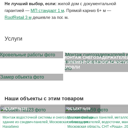
Не лучший выбор, если:
жилой дом с документальной
гарантией —
МП стандарт 1 м
. Прямой карниз 6+ м —
RoofRetail 3 м
дешевле за пог. м.
Услуги
МОНТАЖ КРОВЛИ
МОНТАЖ СНЕГОЗАДЕРЖАТЕЛЕ
И ЭЛЕМЕНТОВ БЕЗОПАСНОСТИ
ЗАМЕР ОБЪЕКТА
КРОВЛИ
Наши объекты с этим товаром
ОБЪЕКТ №123
ОБЪЕКТ №59
Монтаж водосточной системы и снегозадержателей на
Монтаж фасадных панелей, металл
здание из сэндвич-панелей, Московская область, пгт
снегозадержателей, водосточки, ман
Нахабино
Московская область, СНТ «Роща», 202