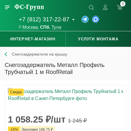
0
+7 (812) 317-22-87
Москва
,
СПб
,
Тула
ИНТЕРНЕТ-МАГАЗИН
УСЛУГИ МОНТАЖА
Снегозадержатели на крышу
Снегозадержатель Металл Профиль
Трубчатый 1 м RoofRetail
Скидка
1 058.25
₽
/шт
1 245
₽
-
15
%
Экономия
186.75
₽