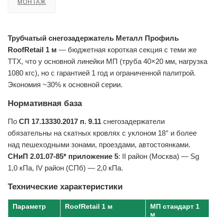
МОНТАЖ
Трубчатый снегозадержатель Металл Профиль
RoofRetail 1 м
— бюджетная короткая секция с теми же
ТТХ, что у основной линейки МП (труба 40×20 мм, нагрузка
1080 кгс), но с гарантией 1 год и ограниченной палитрой.
Экономия ~30% к основной серии.
Нормативная база
По
СП 17.13330.2017 п. 9.11
снегозадержатели
обязательны на скатных кровлях с уклоном 18° и более
над пешеходными зонами, проездами, автостоянками.
СНиП 2.01.07-85* приложение 5
: II район (Москва) — Sg
1,0 кПа, IV район (СПб) — 2,0 кПа.
Технические характеристики
Параметр
RoofRetail 1 м
МП стандарт 1
м