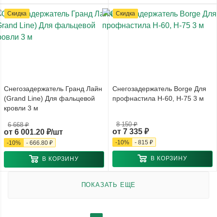
Скидка
Скидка
Снегозадержатель Гранд Лайн
Снегозадержатель Borge Для
(Grand Line) Для фальцевой
профнастила Н-60, Н-75 3 м
кровли 3 м
8 150 ₽
6 668 ₽
от
7 335 ₽
от
6 001.20 ₽/шт
-
10
%
-
815 ₽
-
10
%
-
666.80 ₽
В КОРЗИНУ
В КОРЗИНУ
ПОКАЗАТЬ ЕЩЕ