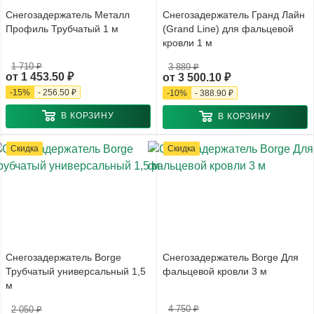
Снегозадержатель Металл
Снегозадержатель Гранд Лайн
Профиль Трубчатый 1 м
(Grand Line) для фальцевой
кровли 1 м
1 710 ₽
3 889 ₽
от
1 453.50 ₽
от
3 500.10 ₽
-
15
%
-
256.50 ₽
-
10
%
-
388.90 ₽
В КОРЗИНУ
В КОРЗИНУ
Скидка
Скидка
Снегозадержатель Borge
Снегозадержатель Borge Для
Трубчатый универсальный 1,5
фальцевой кровли 3 м
м
4 750 ₽
2 050 ₽