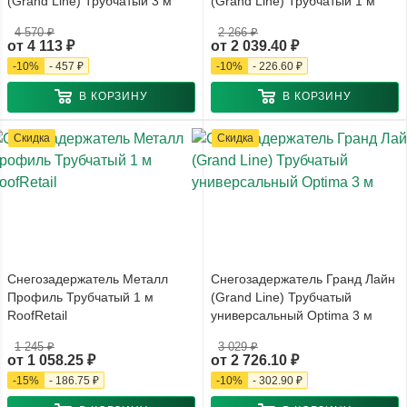
(Grand Line) Трубчатый 3 м
(Grand Line) Трубчатый 1 м
4 570 ₽
2 266 ₽
от
4 113 ₽
от
2 039.40 ₽
-
10
%
-
457 ₽
-
10
%
-
226.60 ₽
В КОРЗИНУ
В КОРЗИНУ
Скидка
Скидка
Снегозадержатель Металл
Снегозадержатель Гранд Лайн
Профиль Трубчатый 1 м
(Grand Line) Трубчатый
RoofRetail
универсальный Optima 3 м
1 245 ₽
3 029 ₽
от
1 058.25 ₽
от
2 726.10 ₽
-
15
%
-
186.75 ₽
-
10
%
-
302.90 ₽