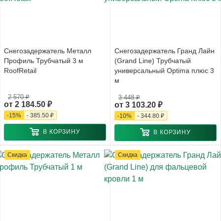
Снегозадержатель Металл
Снегозадержатель Гранд Лайн
Профиль Трубчатый 3 м
(Grand Line) Трубчатый
RoofRetail
универсальный Optima плюс 3
м
2 570 ₽
3 448 ₽
от
2 184.50 ₽
от
3 103.20 ₽
-
15
%
-
385.50 ₽
-
10
%
-
344.80 ₽
В КОРЗИНУ
В КОРЗИНУ
Скидка
Скидка