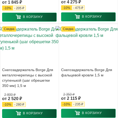
от
4 275 ₽
от
1 845 ₽
-
10
%
-
475 ₽
-
10
%
-
205 ₽
В КОРЗИНУ
В КОРЗИНУ
Скидка
Скидка
Снегозадержатель Borge Для
Снегозадержатель Borge Для
металлочерепицы с высокой
фальцевой кровли 1,5 м
ступенькой (шаг обрешетки
350 мм) 1,5 м
2 350 ₽
2 800 ₽
от
2 115 ₽
от
2 520 ₽
-
10
%
-
235 ₽
-
10
%
-
280 ₽
В КОРЗИНУ
В КОРЗИНУ