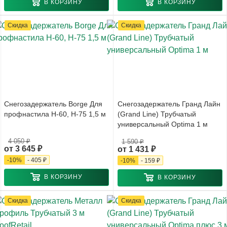
В КОРЗИНУ
В КОРЗИНУ
Скидка
Скидка
Снегозадержатель Borge Для
Снегозадержатель Гранд Лайн
профнастила Н-60, Н-75 1,5 м
(Grand Line) Трубчатый
универсальный Optima 1 м
4 050 ₽
1 590 ₽
от
3 645 ₽
от
1 431 ₽
-
10
%
-
405 ₽
-
10
%
-
159 ₽
В КОРЗИНУ
В КОРЗИНУ
Скидка
Скидка