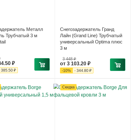
адержатель Металл
Снегозадержатель Гранд
ь Трубчатый 3 м
Лайн (Grand Line) Трубчатый
ail
универсальный Optima плюс
3 м
₽
3 448 ₽
84.50 ₽
от
3 103.20 ₽
-
385.50 ₽
-
10
%
-
344.80 ₽
Скидка