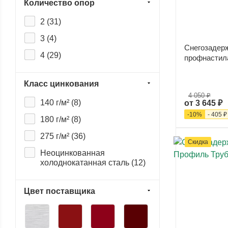
Количество опор
2 (
31
)
3 (
4
)
Снегозадер
4 (
29
)
профнастила
Класс цинкования
4 050 ₽
140 г/м² (
8
)
от
3 645 ₽
-
10
%
-
405 ₽
180 г/м² (
8
)
275 г/м² (
36
)
Скидка
Неоцинкованная
холоднокатанная сталь (
12
)
Цвет поставщика