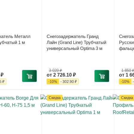
жатель Металл
Снегозадержатель Гранд
Снегоз
убчатый 1 м
Лайн (Grand Line) Трубчатый
Русски
универсальный Optima 3 м
фальце
3 029 ₽
1 850 
 ₽
от
2 726.10 ₽
от
1 6
5 ₽
-
10
%
-
302.90 ₽
-
10
%
Скидка
Скидка