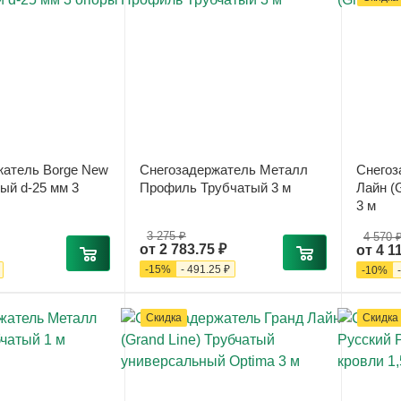
жатель Borge New
Снегозадержатель Металл
Снегоз
тый d-25 мм 3
Профиль Трубчатый 3 м
Лайн (
3 м
3 275 ₽
4 570 
от
2 783.75 ₽
от
4 1
-
15
%
-
491.25 ₽
-
10
%
Скидка
Скидка