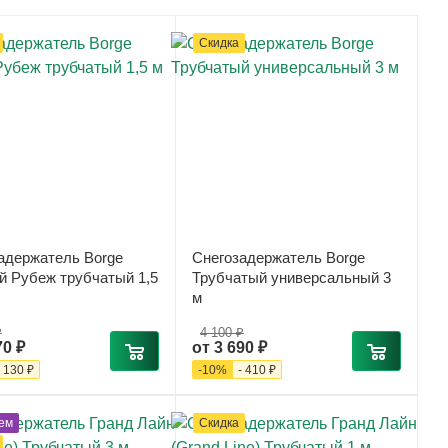
Скидка
адержатель Borge
Снегозадержатель Borge
й Рубеж трубчатый 1,5
Трубчатый универсальный 3
м
₽
4 100 ₽
70 ₽
от
3 690 ₽
-
130 ₽
-
10
%
-
410 ₽
ем
Скидка