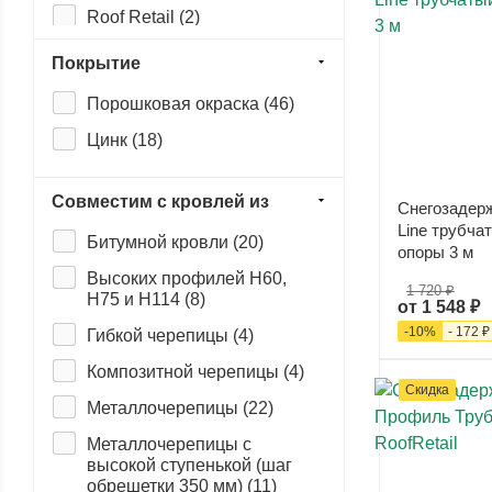
Roof Retail (
2
)
Snow Kit (
2
)
Покрытие
Порошковая окраска (
46
)
Цинк (
18
)
Совместим с кровлей из
Снегозадер
Line трубча
Битумной кровли (
20
)
опоры 3 м
Высоких профилей Н60,
1 720 ₽
Н75 и Н114 (
8
)
от
1 548 ₽
-
10
%
-
172 ₽
Гибкой черепицы (
4
)
Композитной черепицы (
4
)
Скидка
Металлочерепицы (
22
)
Металлочерепицы с
высокой ступенькой (шаг
обрешетки 350 мм) (
11
)