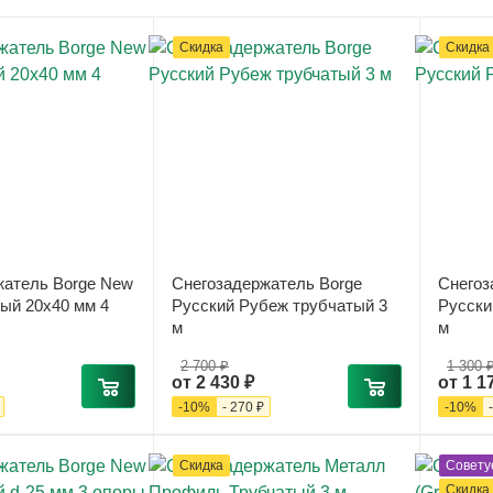
Скидка
Скидка
жатель Borge New
Снегозадержатель Borge
Снегоз
тый 20x40 мм 4
Русский Рубеж трубчатый 3
Русски
м
м
2 700 ₽
1 300 
от
2 430 ₽
от
1 1
-
10
%
-
270 ₽
-
10
%
Скидка
Совету
Скидка