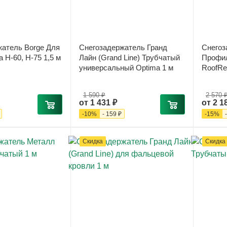
жатель Borge Для
Снегозадержатель Гранд
Снегоз
 Н-60, Н-75 1,5 м
Лайн (Grand Line) Трубчатый
Профил
универсальный Optima 1 м
RoofRet
1 590 ₽
2 570 
от
1 431 ₽
от
2 1
-
10
%
-
159 ₽
-
15
%
Скидка
Скидка