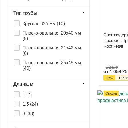
Металлочерепицы с
Тип трубы
высокой ступенькой (шаг
обрешетки 400 мм) (
6
)
Круглая d25 мм (
10
)
Натуральной черепицы (
4
)
Плоско-овальная 20x40 мм
Снегозадер
Профнастила (
20
)
(
8
)
Профиль Тр
RoofRetail
Сэндвич-панелей (
25
)
Плоско-овальная 21x42 мм
(
6
)
Фальца (
10
)
Плоско-овальная 25x45 мм
1 245 ₽
(
40
)
от
1 058.25
-
15
%
-
186.7
Длина, м
Скидка
1 (
7
)
1,5 (
24
)
3 (
33
)