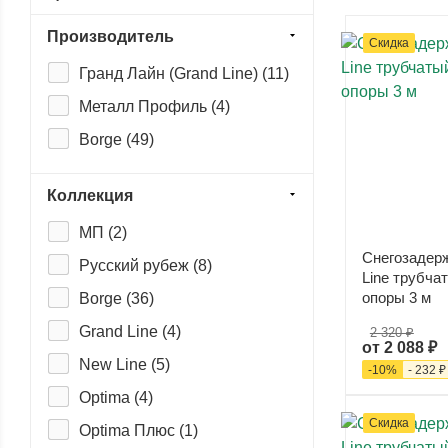
Производитель
Скидка
Гранд Лайн (Grand Line) (
11
)
Металл Профиль (
4
)
Borge (
49
)
Коллекция
МП (
2
)
Снегозадер
Русский рубеж (
8
)
Line трубча
опоры 3 м
Borge (
36
)
Grand Line (
4
)
2 320 ₽
от
2 088 ₽
New Line (
5
)
-
10
%
-
232 ₽
Optima (
4
)
Скидка
Optima Плюс (
1
)