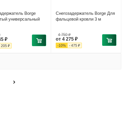
адержатель Borge
Снегозадержатель Borge Для
тый универсальный
фальцевой кровли 3 м
4 750 ₽
₽
от
4 275 ₽
45 ₽
-
10
%
-
475 ₽
-
205 ₽