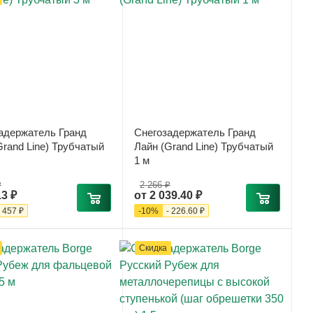
адержатель Гранд
Снегозадержатель Гранд
Grand Line) Трубчатый
Лайн (Grand Line) Трубчатый
1 м
₽
2 266 ₽
13 ₽
от
2 039.40 ₽
-
457 ₽
-
10
%
-
226.60 ₽
Скидка