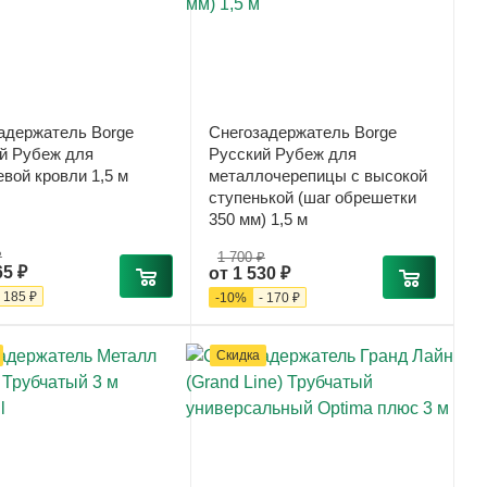
адержатель Borge
Снегозадержатель Borge
й Рубеж для
Русский Рубеж для
вой кровли 1,5 м
металлочерепицы с высокой
ступенькой (шаг обрешетки
350 мм) 1,5 м
₽
1 700 ₽
65 ₽
от
1 530 ₽
-
185 ₽
-
10
%
-
170 ₽
Скидка