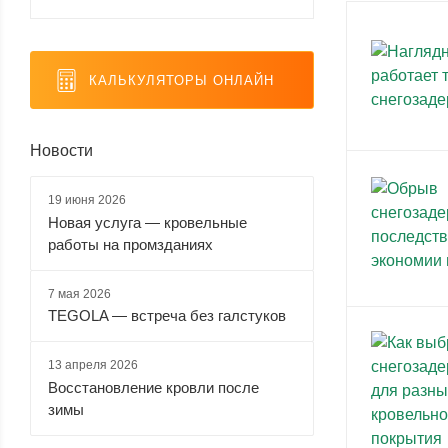
коричневый)
Matt (
18
)
КАЛЬКУЛЯТОРЫ ОНЛАЙН
Ral 9005
Ral 9006
RR 11
RR 29
(черный)
(
32
)
(
13
)
(
19
)
Matt (
18
)
Новости
19 июня 2026
RR 32
Новая услуга — кровельные
(
36
)
работы на промзданиях
7 мая 2026
TEGOLA — встреча без галстуков
13 апреля 2026
Восстановление кровли после
зимы