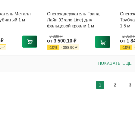
жатель Металл
Снегозадержатель Гранд
Снегоз
убчатый 1 м
Лайн (Grand Line) для
Трубча
фальцевой кровли 1 м
1,5 м
3 889 ₽
2 050 
 ₽
от
3 500.10 ₽
от
1 8
0 ₽
-
10
%
-
388.90 ₽
-
10
%
ПОКАЗАТЬ ЕЩЕ
1
2
3