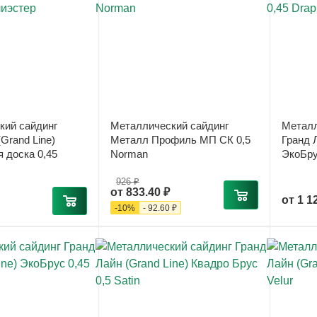
кий сайдинг
Металлический сайдинг
Металл
Grand Line)
Металл Профиль МП СК 0,5
Гранд Л
 доска 0,45
Norman
ЭкоБру
926 ₽
от
833.40 ₽
от
1 1
-
10
%
-
92.60 ₽