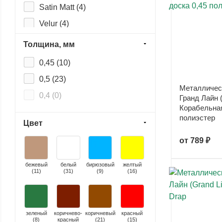
Satin Matt (
4
)
Velur (
4
)
Viking E (
2
)
Толщина, мм
Cloudy (
0
)
0,45 (
10
)
Ecosteel (
0
)
0,5 (
23
)
Металличес
Ecosteel Matt (
0
)
0,4 (
0
)
Гранд Лайн (
Ecosteel T (
0
)
Корабельная
полиэстер
Print Elite (
0
)
Цвет
Print Premium (
0
)
от
789 ₽
Pural (
0
)
бежевый
белый
бирюзовый
желтый
Pural Matt (
0
)
(
11
)
(
31
)
(
9
)
(
16
)
Purman (
0
)
PurPro Matt (
0
)
зеленый
коричнево-
коричневый
красный
Rooftop (Шёлк) (
0
)
(
8
)
красный
(
21
)
(
15
)