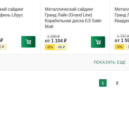
кий сайдинг
Металлический сайдинг
Металл
филь Lбрус
Гранд Лайн (Grand Line)
Гранд Л
Корабельная доска 0,5 Satin
Квадро 
Matt
1 737 
1 200 ₽
 ₽
от
1 5
от
1 104 ₽
0 ₽
-
8
%
-
-
8
%
-
96 ₽
ПОКАЗАТЬ ЕЩЕ
1
2