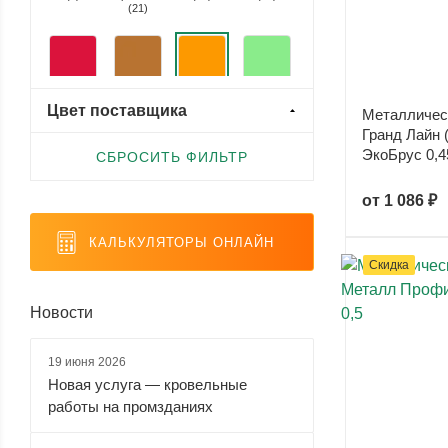
(
21
)
Rooftop Matte (Стальной
бархат) (
0
)
Valori (
0
)
малиновый
медь (
2
)
оранжевый
светло-
(
31
)
(
33
)
зеленый
Цвет поставщика
Viking (
0
)
Металличес
(
5
)
Гранд Лайн (
ЭкоБрус 0,4
СБРОСИТЬ ФИЛЬТР
от
1 086 ₽
светло-
серебристый
серый
серый
серый
(
2
)
(
25
)
металлик
(
17
)
(
10
)
КАЛЬКУЛЯТОРЫ ОНЛАЙН
Скидка
Новости
синий
слоновая
темно-
темно-
(
15
)
кость (
19
)
зеленый
коричневый
(
35
)
(
71
)
19 июня 2026
Новая услуга — кровельные
работы на промзданиях
темно-
темно-
фиолетовый
черный
серый
синий (
2
)
(
1
)
(
38
)