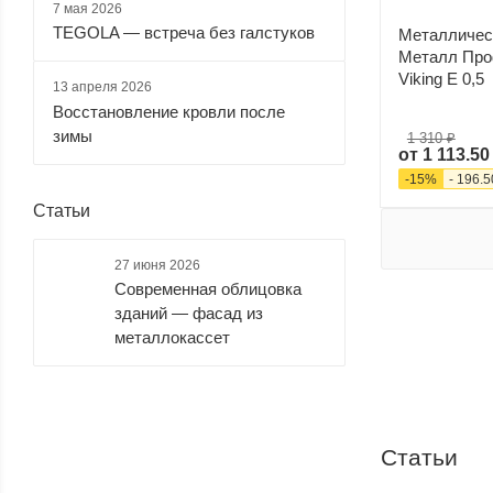
(
64
)
7 мая 2026
TEGOLA — встреча без галстуков
Металличес
Металл Про
Viking E 0,5
13 апреля 2026
черный
шоколадный
Восстановление кровли после
матовый
(
64
)
(
1
)
зимы
1 310 ₽
от
1 113.50
-
15
%
-
196.5
Статьи
27 июня 2026
Современная облицовка
зданий — фасад из
металлокассет
Статьи