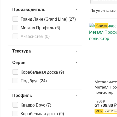
Производитель
По умолчанию 
Гранд Лайн (Grand Line) (
27
)
Скидка
Металл Профиль (
6
)
Аквасистем (
0
)
Текстура
Серия
Корабельная доска (
9
)
Под брус (
24
)
Металличес
Металл Про
полиэстер
Профиль
780 ₽
Квадро Брус (
7
)
от
709.80 ₽
-
9
%
-
70.20 
Корабельная доска (
9
)