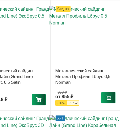
Скидка
ический сайдинг
Металлический сайдинг
айн (Grand Line)
Металл Профиль Lбрус 0,5
 0,5 Satin
Norman
950 ₽
от
855 ₽
18 ₽
-
10
%
-
95 ₽
Хит