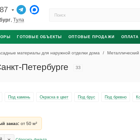
-87
Поиск по каталогу
бург
,
Тула
ТОРЫ
ГОТОВЫЕ ОБЪЕКТЫ
ОПТОВЫЕ ПРОДАЖИ
ОПЛАТА
садные материалы для наружной отделки дома
/
Металлический
Санкт-Петербурге
33
Под камень
Окраска в цвет
Под брус
Под бревно
К
й заказ:
от 50 м²
×
ый
Сбросить фильтр