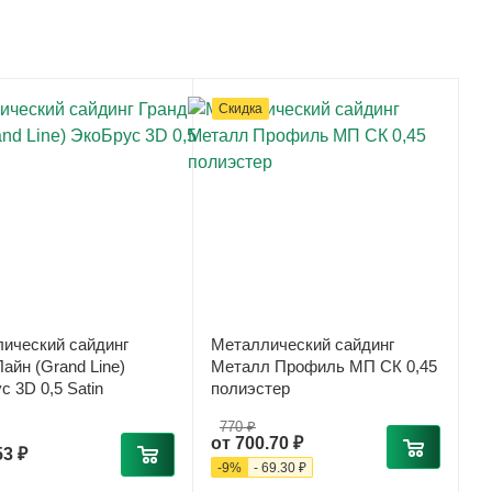
Скидка
ический сайдинг
Металлический сайдинг
айн (Grand Line)
Металл Профиль МП СК 0,45
с 3D 0,5 Satin
полиэстер
770 ₽
от
700.70 ₽
53 ₽
-
9
%
-
69.30 ₽