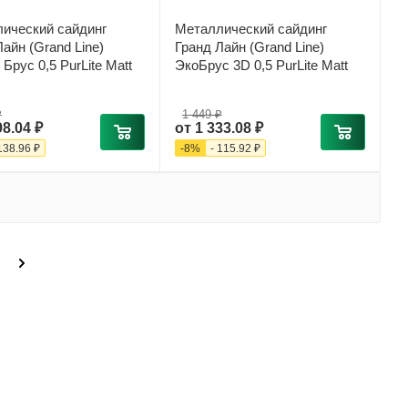
ический сайдинг
Металлический сайдинг
айн (Grand Line)
Гранд Лайн (Grand Line)
Брус 0,5 PurLite Matt
ЭкоБрус 3D 0,5 PurLite Matt
₽
1 449 ₽
98.04 ₽
от
1 333.08 ₽
138.96 ₽
-
8
%
-
115.92 ₽