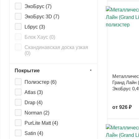
ЭкоБрус (
7
)
ЭкоБрус 3D (
7
)
Lбрус (
3
)
Блок Хаус (
0
)
Скандинавская доска узкая
(
0
)
Скандинавская доска узкая
двойная (
0
)
Покрытие
Металличес
Скандинавская доска
Полиэстер (
6
)
Гранд Лайн (
широкая (
0
)
ЭкоБрус 0,4
Atlas (
3
)
Скандинавский брус
Модерн узкий (
0
)
Drap (
4
)
от
926 ₽
Скандинавский брус
Norman (
2
)
Модерн широкий (
0
)
PurLite Matt (
4
)
Woodstock (
0
)
Satin (
4
)