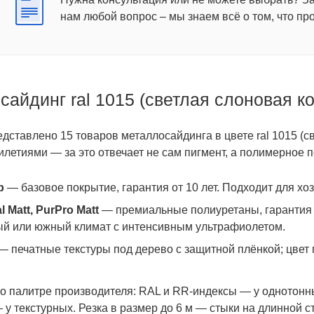
нам любой вопрос – мы знаем всё о том, что пр
айдинг ral 1015 (cветлая слоновая ко
дставлено 15 товаров металлосайдинга в цвете ral 1015 (cв
илетиями — за это отвечает не сам пигмент, а полимерное 
р
— базовое покрытие, гарантия от 10 лет. Подходит для хо
al Matt, PurPro Matt
— премиальные полиуретаны, гарантия д
й или южный климат с интенсивным ультрафиолетом.
 печатные текстуры под дерево с защитной плёнкой; цвет п
по палитре производителя: RAL и RR-индексы — у однотонн
— у текстурных. Резка в размер до 6 м — стыки на длинной 