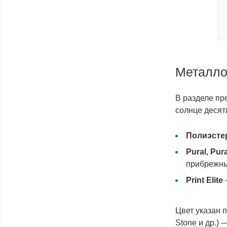
Металлос
В разделе пре
солнце десят
Полиэсте
Pural, Pur
прибрежны
Print Elite
—
Цвет указан 
Stone и др.) 