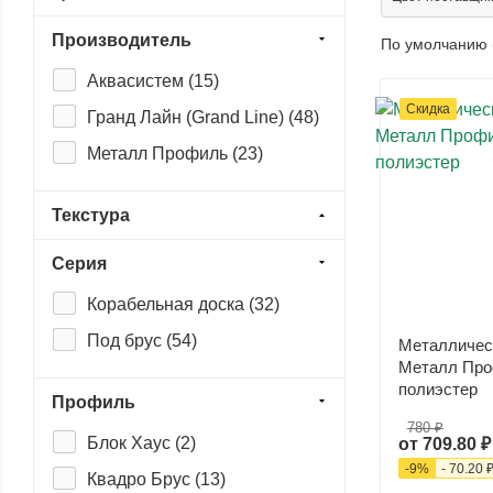
Производитель
По умолчанию 
Аквасистем (
15
)
Скидка
Гранд Лайн (Grand Line) (
48
)
Металл Профиль (
23
)
Текстура
Серия
Корабельная доска (
32
)
Под брус (
54
)
Металличес
Металл Про
полиэстер
Профиль
780 ₽
Блок Хаус (
2
)
от
709.80 ₽
-
9
%
-
70.20 
Квадро Брус (
13
)