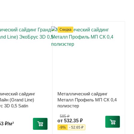
Скидка
ический сайдинг
Металлический сайдинг
айн (Grand Line)
Металл Профиль МП СК 0,4
с 3D 0,5 Satin
полиэстер
585 ₽
от
532.35 ₽
53 ₽/м²
-
9
%
-
52.65 ₽