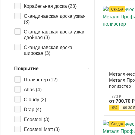
Корабельная доска (
23
)
Скидка
Скандинавская доска узкая
(
3
)
Скандинавская доска узкая
двойная (
3
)
Скандинавская доска
широкая (
3
)
Скандинавский брус
Покрытие
Модерн узкий (
3
)
Металличес
Скандинавский брус
Полиэстер (
12
)
Металл Про
Модерн широкий (
3
)
полиэстер
Atlas (
4
)
ЭкоБрус (
11
)
770 ₽
Cloudy (
2
)
от
700.70 ₽
ЭкоБрус 3D (
9
)
-
9
%
-
69.30 
Drap (
4
)
Lбрус (
10
)
Ecosteel (
3
)
Скидка
Woodstock (
3
)
Ecosteel Matt (
3
)