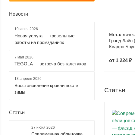
Valori (
1
)
Новости
Velur (
4
)
Viking (
2
)
19 июня 2026
Viking E (
2
)
Металличес
Новая услуга — кровельные
Гранд Лайн (
работы на промзданиях
Квадро Брус 
7 мая 2026
от
1 224 ₽
TEGOLA — встреча без галстуков
13 апреля 2026
Восстановление кровли после
Статьи
зимы
Статьи
27 июня 2026
Современная облицовка