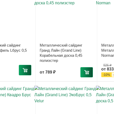
кий сайдинг
Металлический сайдинг
Металл
филь Lбрус 0,5
Гранд Лайн (Grand Line)
Металл
Корабельная доска 0,45
Norma
полиэстер
926 ₽
от
833
от
789 ₽
-
10
%