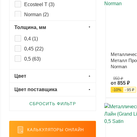
Ecosteel T (
3
)
Norman (
2
)
Print Elite (
5
)
Толщина, мм
Print Premium (
5
)
0,4 (
1
)
Pural (
2
)
0,45 (
22
)
Металличес
Pural Matt (
2
)
0,5 (
63
)
Металл Про
PurLite Matt (
4
)
Norman
Purman (
2
)
Цвет
950 ₽
от
855 ₽
PurPro Matt (
3
)
Цвет поставщика
-
10
%
-
95 ₽
Rooftop (Шёлк) (
5
)
СБРОСИТЬ ФИЛЬТР
Rooftop Matte (Стальной
бархат) (
8
)
Satin (
4
)
КАЛЬКУЛЯТОРЫ ОНЛАЙН
Satin Matt (
4
)