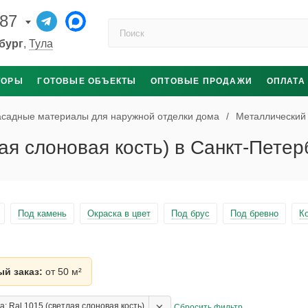
-87
Поиск по каталогу
бург
,
Тула
ТОРЫ
ГОТОВЫЕ ОБЪЕКТЫ
ОПТОВЫЕ ПРОДАЖИ
ОПЛАТА
садные материалы для наружной отделки дома
/
Металлический
лая слоновая кость) в Санкт-Петер
Под камень
Окраска в цвет
Под брус
Под бревно
К
й заказ:
от 50 м²
×
: Ral 1015 (cветлая слоновая кость)
Сбросить фильтр