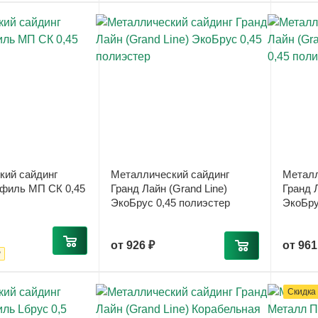
кий сайдинг
Металлический сайдинг
Металл
филь МП СК 0,45
Гранд Лайн (Grand Line)
Гранд Л
ЭкоБрус 0,45 полиэстер
ЭкоБру
от
926 ₽
от
961
₽
Скидка