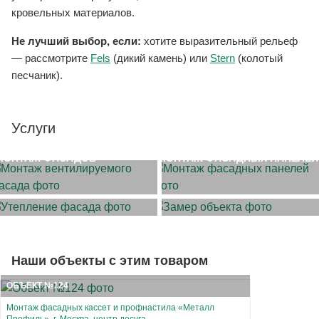
кровельных материалов.
Не лучший выбор, если:
хотите выразительный рельеф
— рассмотрите
Fels
(дикий камень) или
Stern
(колотый
песчаник).
Услуги
МОНТАЖ ФАСАДОВ
МОНТАЖ ФАСАДНЫХ ПАНЕЛЕЙ
УТЕПЛЕНИЕ ФАСАДА
ЗАМЕР ОБЪЕКТА
Наши объекты с этим товаром
ОБЪЕКТ №124
Монтаж фасадных кассет и профнастила «Металл
Профиль», г. Москва, центр досуга