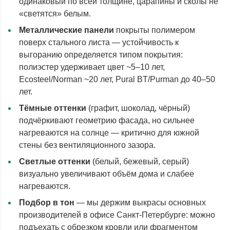
одинаковый по всей толщине, царапины и сколы не
«светятся» белым.
Металлические панели
покрыты полимером
поверх стального листа — устойчивость к
выгоранию определяется типом покрытия:
полиэстер удерживает цвет ~5–10 лет,
Ecosteel/Norman ~20 лет, Pural BT/Purman до 40–50
лет.
Тёмные оттенки
(графит, шоколад, чёрный)
подчёркивают геометрию фасада, но сильнее
нагреваются на солнце — критично для южной
стены без вентиляционного зазора.
Светлые оттенки
(белый, бежевый, серый)
визуально увеличивают объём дома и слабее
нагреваются.
Подбор в тон
— мы держим выкрасы основных
производителей в офисе Санкт-Петербурге: можно
подъехать с обрезком кровли или фрагментом