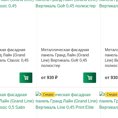
кая фасадная
Металлическая фасадная
Металл
д Лайн (Grand
панель Гранд Лайн (Grand
панель
аль Classic 0,45
Line) Вертикаль Gofr 0,45
Line) В
полиэстер
полиэс
от
930 ₽
от
930
Скидка
Скидка