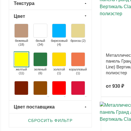
Текстура
Цвет
бежевый
белый
бирюзовый
бронза (
2
)
(
18
)
(
34
)
(
4
)
Металличес
панель Гран
Line) Вертик
желтый
зеленый
золотой
коралловый
полиэстер
(
11
)
(
6
)
(
1
)
(
1
)
от
930 ₽
коричнево-
коричневый
красный
малиновый
красный
(
33
)
(
12
)
(
24
)
(
12
)
Цвет поставщика
СБРОСИТЬ ФИЛЬТР
оливковый
оранжевый
перламутровый
розовый