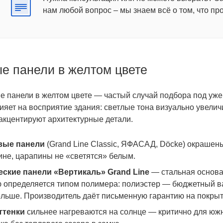
нам любой вопрос – мы знаем всё о том, что пр
е панели в желтом цвете
 панели в желтом цвете — частый случай подбора под уже 
ияет на восприятие здания: светлые тона визуально увели
акцентируют архитектурные детали.
вые панели
(Grand Line Classic, ЯФАСАД, Döcke) окрашен
ине, царапины не «светятся» белым.
ские панели «Вертикаль» Grand Line
— стальная основа 
определяется типом полимера: полиэстер — бюджетный вари
льше. Производитель даёт письменную гарантию на покрыти
ттенки
сильнее нагреваются на солнце — критично для южн