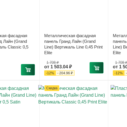
кая фасадная
Металлическая фасадная
Металл
д Лайн (Grand
панель Гранд Лайн (Grand
панель
аль Classic 0,5
Line) Вертикаль Line 0,45 Print
Line) В
Elite
Elite
1 708 ₽
1 708 
от
1 503.04 ₽
от
1 5
-
12
%
-
204.96 ₽
-
12
%
Скидка