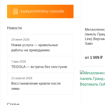
(
1
)
(
33
)
(
1
)
(
1
)
КАЛЬКУЛЯТОРЫ ОНЛАЙН
светло-
светло-
серебристый
серый
зеленый
серый
(
2
)
(
30
)
Новости
(
4
)
(
12
)
Металличес
панель Гран
Line) Вертик
19 июня 2026
Satin
Новая услуга — кровельные
серый
синий (
8
)
слоновая
темно-
работы на промзданиях
металлик
кость (
20
)
зеленый
(
8
)
(
28
)
от
1 009 ₽
7 мая 2026
TEGOLA — встреча без галстуков
темно-
темно-
черный
шоколадный
коричневый
серый
(
33
)
(
48
)
13 апреля 2026
(
69
)
(
55
)
Восстановление кровли после
зимы
Статьи