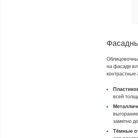
Фасадны
Облицовочные
на фасаде вл
контрастные 
Пластико
всей толщ
Металличе
выгоранию 
заметно до
Тёмные о