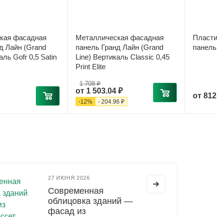
кая фасадная
Металлическая фасадная
Пласти
д Лайн (Grand
панель Гранд Лайн (Grand
панель
аль Gofr 0,5 Satin
Line) Вертикаль Classic 0,45
Print Elite
1 708 ₽
от
1 503.04 ₽
от
812
-
12
%
-
204.96 ₽
27 ИЮНЯ 2026
Современная
облицовка зданий —
фасад из