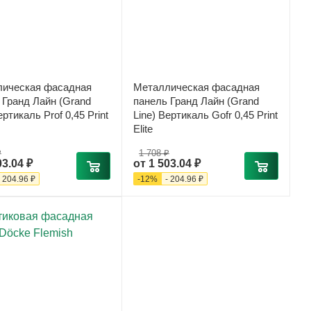
ическая фасадная
Металлическая фасадная
 Гранд Лайн (Grand
панель Гранд Лайн (Grand
ертикаль Prof 0,45 Print
Line) Вертикаль Gofr 0,45 Print
Elite
₽
1 708 ₽
03.04 ₽
от
1 503.04 ₽
-
204.96 ₽
-
12
%
-
204.96 ₽