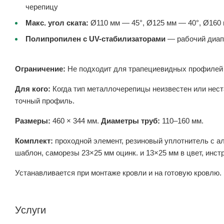
черепицу
Макс. угол ската:
Ø110 мм — 45°, Ø125 мм — 40°, Ø160 
Полипропилен с UV-стабилизаторами
— рабочий диапа
Ограничение:
Не подходит для трапециевидных профилей в
Для кого:
Когда тип металлочерепицы неизвестен или нест
точный профиль.
Размеры:
460 × 344 мм.
Диаметры труб:
110–160 мм.
Комплект:
проходной элемент, резиновый уплотнитель с ал
шаблон, саморезы 23×25 мм оцинк. и 13×25 мм в цвет, инст
Устанавливается при монтаже кровли и на готовую кровлю.
Услуги
ЗАМЕР ОБЪЕКТА