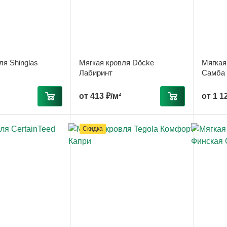
ля Shinglas
Мягкая кровля Döcke
Мягкая
Лабиринт
Самба
от
413 ₽/м²
от
1 1
Скидка