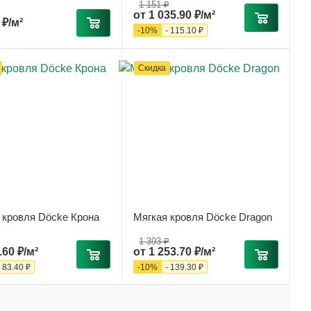
1 151 ₽
от
1 035.90 ₽/м²
 ₽/м²
-
10
%
-
115.10 ₽
Скидка
 кровля Döcke Крона
Мягкая кровля Döcke Dragon
1 393 ₽
.60 ₽/м²
от
1 253.70 ₽/м²
-
83.40 ₽
-
10
%
-
139.30 ₽