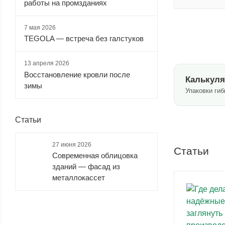
Тегосолар (
1
)
работы на промзданиях
Тетрис (
1
)
7 мая 2026
Традишинал (
1
)
TEGOLA — встреча без галстуков
Фазенда (
1
)
13 апреля 2026
Фокстрот (
1
)
Восстановление кровли после
Калькуля
Цюрих (
1
)
зимы
Упаковки ги
Шале (
1
)
Шестигранник (
1
)
Статьи
Шеффилд (
1
)
27 июня 2026
Статьи
Carriage House (
1
)
Современная облицовка
зданий — фасад из
CT 20 (
1
)
металлокассет
Cupola (
1
)
Dragon (
1
)
Grand Manor (
1
)