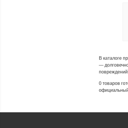
В каталоге п
— долговечно
повреждений
0 товаров го
официальный 