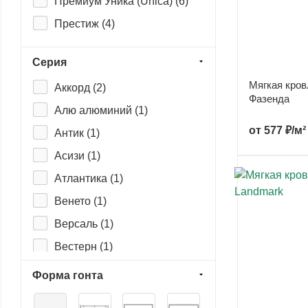
Премиум Уника (Unica) (
6
)
Престиж (
4
)
Ультра (
2
)
Серия
Финская (
2
)
Мягкая кров
Аккорд (
2
)
Classic (
1
)
Фазенда
Алю алюминий (
1
)
Eurasia (
2
)
от
577 ₽/м²
Антик (
1
)
Europa (
3
)
Асизи (
1
)
Premium (
7
)
Атлантика (
1
)
Standard (
3
)
Венето (
1
)
Версаль (
1
)
Вестерн (
1
)
Гарда (
1
)
Форма гонта
Генуя (
1
)