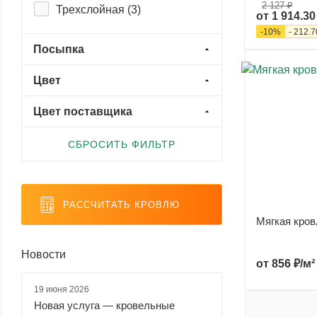
2 127 ₽
Трехслойная (
3
)
от
1 914.30
Либерти (
1
)
-
10
%
-
212.7
Мастер (
1
)
Посыпка
Мастер Коппо (
1
)
Цвет
Матрица (
1
)
Медь (
1
)
Цвет поставщика
Мозаика (
1
)
СБРОСИТЬ ФИЛЬТР
Ницца (
1
)
Ректангуляр (
1
)
Самба (
1
)
РАССЧИТАТЬ КРОВЛЮ
Мягкая кро
Сан-Ремо (
1
)
Сардиния (
1
)
Новости
от
856 ₽/м²
Соната (
2
)
19 июня 2026
Сота (
1
)
Новая услуга — кровельные