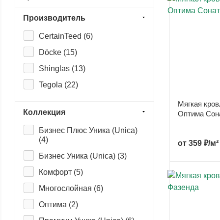
Производитель
CertainTeed (
6
)
Döcke (
15
)
Shinglas (
13
)
Tegola (
22
)
Мягкая кров
Коллекция
Оптима Сон
Бизнес Плюс Уника (Unica)
(
4
)
от
359 ₽/м²
Бизнес Уника (Unica) (
3
)
Комфорт (
5
)
Многослойная (
6
)
Оптима (
2
)