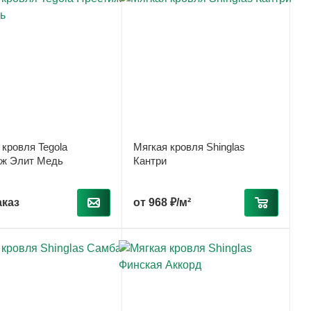
 кровля Tegola
Мягкая кровля Shinglas
ж Элит Медь
Кантри
аказ
от
968 ₽/м²