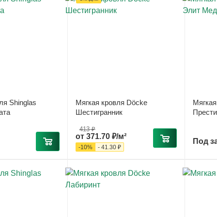
ля Shinglas
Мягкая кровля Döcke
Мягкая
ата
Шестигранник
Прести
413 ₽
от
371.70 ₽/м²
Под з
-
10
%
-
41.30 ₽