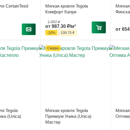
ля CertainTeed
Мягкая кровля Tegola
Мягкая
Комфорт Капри
Финска
1 097 ₽
от
987.30 ₽/м²
от
654
-
10
%
-
109.70 ₽
Скидка
ля Tegola
Мягкая кровля Tegola
Мягкая
ка (Unica)
Премиум Уника (Unica)
Оптима
Мастер