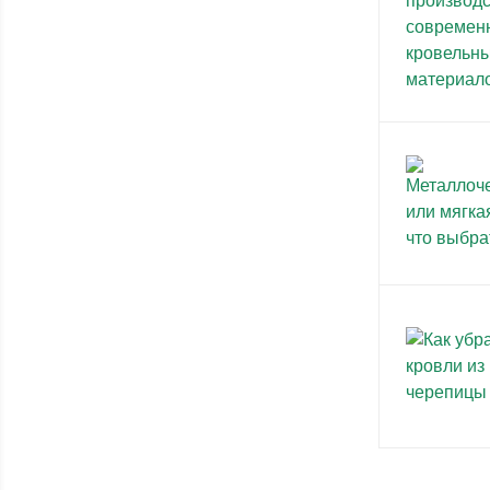
Highland Slate (
1
)
Landmark (
1
)
Presidential Shake (
1
)