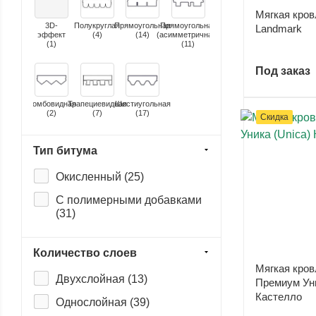
Готик (
1
)
Мягкая кров
3D-
Полукруглая
Прямоугольная
Прямоугольная
Landmark
Джаз (
1
)
эффект
(
4
)
(
14
)
(асимметричная)
(
1
)
(
11
)
Женева (
1
)
Под заказ
Кадриль (
1
)
Кантри (
1
)
Ромбовидная
Трапециевидная
Шестиугольная
(
2
)
(
7
)
(
17
)
Скидка
Капри (
1
)
Карат (
1
)
Тип битума
Кастелло (
1
)
Окисленный (
25
)
Кельн (
1
)
С полимерными добавками
(
31
)
Континент (
1
)
Кортина (
1
)
Количество слоев
Крона (
1
)
Мягкая кров
Двухслойная (
13
)
Премиум Уни
Лабиринт (
1
)
Кастелло
Однослойная (
39
)
Лазио (
1
)