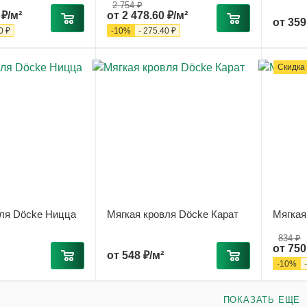
2 754 ₽
 ₽/м²
от
2 478.60 ₽/м²
от
359
0 ₽
-
10
%
-
275.40 ₽
Скидка
вля Döcke Ницца
Мягкая кровля Döcke Карат
Мягкая
834 ₽
от
750
от
548 ₽/м²
-
10
%
ПОКАЗАТЬ ЕЩЕ