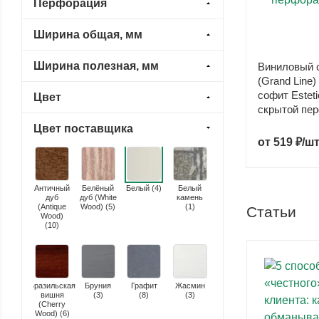
Перфорация
Ширина общая, мм
Ширина полезная, мм
Виниловый 
(Grand Line
софит Estet
Цвет
скрытой пе
Цвет поставщика
от
519 ₽/ш
Античный
Белёный
Белый (
4
)
Белый
дуб
дуб (White
камень
(Antique
Wood) (
5
)
(
1
)
Статьи
Wood)
(
10
)
Бразильская
Бруния
Графит
Жасмин
вишня
(
3
)
(
8
)
(
3
)
(Cherry
Wood) (
6
)