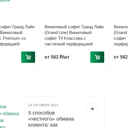
софит Гранд Лайн
Виниловый софит Гранд Лайн
Винило
) Виниловый
(Grand Line) Виниловый
(Grand
ic Premium со
софит T4 Классика с
софит 
рфорацией
частичной перфорацией
перфо
т
от
562 ₽/шт
от
562
24 ОКТЯБРЯ 2024
5 способов
«честного» обмана
клиента: как