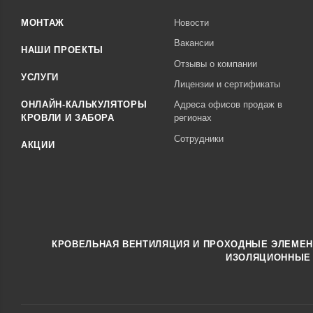
DarkGrey
Galmei (
2
)
Grey (
2
)
OxiBeige
МОНТАЖ
Новости
(
2
)
(
2
)
Вакансии
НАШИ ПРОЕКТЫ
Отзывы о компании
УСЛУГИ
Лицензии и сертификаты
Ral 1014
Ral 1015
Ral 1018
Ral 1035
(
23
)
(
16
)
(
9
)
(
2
)
ОНЛАЙН-КАЛЬКУЛЯТОРЫ
Адреса офисов продаж в
КРОВЛИ И ЗАБОРА
регионах
Сотрудники
АКЦИИ
Ral 2004
Ral 3003
Ral 3005
Ral 3009
(
9
)
(
12
)
(
33
)
(
22
)
Ral 3011
Ral 3020
Ral 5002
Ral 5005
(
22
)
(
4
)
(
9
)
(
19
)
КРОВЕЛЬНАЯ ВЕНТИЛЯЦИЯ И ПРОХОДНЫЕ ЭЛЕМЕ
ИЗОЛЯЦИОННЫЕ
Ral 5015
Ral 5021
Ral 6002
Ral 6005
(
2
)
(
12
)
(
14
)
(
34
)