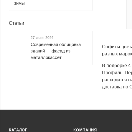
зимы
Пекан (
3
)
Песчаник
Пломбир
Рябина
(Sand
(
6
)
(Rowan)
Stone) (
5
)
(
11
)
Статьи
Северное
Снежное
Сосна (
6
)
Темный
27 июня 2026
дерево
дерево
дуб (
1
)
Современная облицовка
(Nordic
(Snow
Софиты цвета
Wood) (
5
)
Wood) (
5
)
зданий — фасад из
разных марок
металлокассет
В подборке 4
Профиль. Пер
Фундук
Шоколад
Шоколадное
Argillite (
1
)
(
1
)
(
6
)
дерево
расходится н
(Choco
Wood) (
5
)
доставка по 
Brown (
2
)
Citrine (
2
)
Cloudy (
2
)
DarkBrown
(
2
)
КАТАЛОГ
КОМПАНИЯ