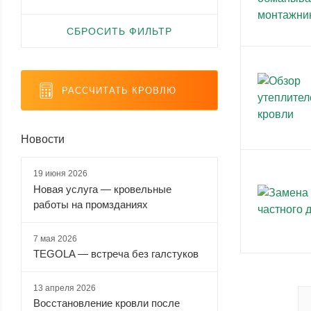
СБРОСИТЬ ФИЛЬТР
Золотой
Камень
Канадская
Каштан
дуб
(Fine
береза (
1
)
(
10
)
(Golden
Stone) (
5
)
Wood)
РАССЧИТАТЬ КРОВЛЮ
(
12
)
Новости
Кедр (
3
)
Коричневый
Кофейное
Медовое
(
4
)
дерево
дерево
(Coffee
(Honey
19 июня 2026
Wood) (
5
)
Wood) (
5
)
Новая услуга — кровельные
работы на промзданиях
Миндаль
Молочное
Мореный
Орех
7 мая 2026
(
1
)
дерево
дуб (
4
)
(Nutwood)
TEGOLA — встреча без галстуков
(Milky
(
1
)
Wood) (
5
)
13 апреля 2026
Восстановление кровли после