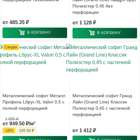
Полиэстер 0,45 без
перфорации
от
485.35 ₽
от
1 128 ₽
В КОРЗИНУ
В КОРЗИНУ
Скидка
Металлический софит Металл
Металлический софит Гранд
Профиль Lбрус-XL Valori 0,5 с
Лайн (Grand Line) Классик
полной перфорацией
Полиэстер 0,45 с частичной
перфорацией
1 055 ₽
от
949.50 ₽/м²
от
1 412 ₽
-
10
%
-
105.50 ₽