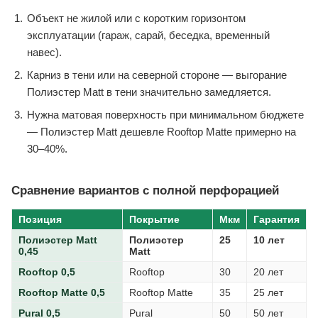
Объект не жилой или с коротким горизонтом
эксплуатации (гараж, сарай, беседка, временный
навес).
Карниз в тени или на северной стороне — выгорание
Полиэстер Matt в тени значительно замедляется.
Нужна матовая поверхность при минимальном бюджете
— Полиэстер Matt дешевле Rooftop Matte примерно на
30–40%.
Сравнение вариантов с полной перфорацией
Позиция
Покрытие
Мкм
Гарантия
Полиэстер Matt
Полиэстер
25
10 лет
0,45
Matt
Rooftop 0,5
Rooftop
30
20 лет
Rooftop Matte 0,5
Rooftop Matte
35
25 лет
Pural 0,5
Pural
50
50 лет