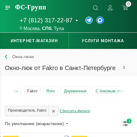
0
+7 (812) 317-22-87
Москва
,
СПб
,
Тула
ИНТЕРНЕТ-МАГАЗИН
УСЛУГИ МОНТАЖА
Окна-люки
Окно-люк от Fakro в Санкт-Петербурге
3
Velux
Fakro
Roto
Деревянные
С боковым открывани
×
Производитель: Fakro
Сбросить фильтр
1
По умолчанию (возрастание)