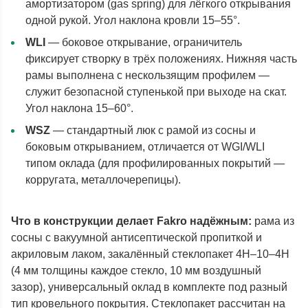
амортизатором (gas spring) для лёгкого открывания
одной рукой. Угол наклона кровли 15–55°.
WLI
— боковое открывание, ограничитель
фиксирует створку в трёх положениях. Нижняя часть
рамы выполнена с нескользящим профилем —
служит безопасной ступенькой при выходе на скат.
Угол наклона 15–60°.
WSZ
— стандартный люк с рамой из сосны и
боковым открыванием, отличается от WGI/WLI
типом оклада (для профилированных покрытий —
корругата, металлочерепицы).
Что в конструкции делает Fakro надёжным:
рама из
сосны с вакуумной антисептической пропиткой и
акриловым лаком, закалённый стеклопакет 4H–10–4H
(4 мм толщины каждое стекло, 10 мм воздушный
зазор), универсальный оклад в комплекте под разный
тип кровельного покрытия. Стеклопакет рассчитан на