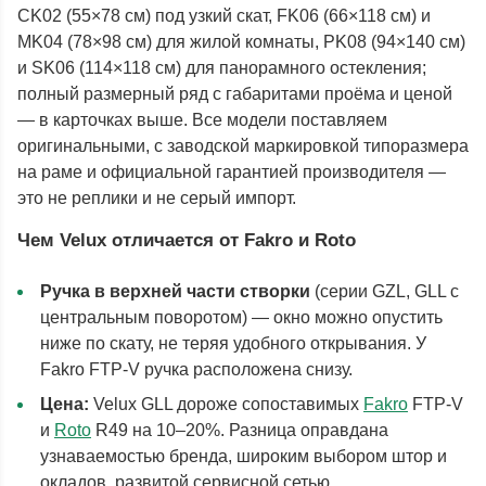
CK02 (55×78 см) под узкий скат, FK06 (66×118 см) и
MK04 (78×98 см) для жилой комнаты, PK08 (94×140 см)
и SK06 (114×118 см) для панорамного остекления;
полный размерный ряд с габаритами проёма и ценой
— в карточках выше. Все модели поставляем
оригинальными, с заводской маркировкой типоразмера
на раме и официальной гарантией производителя —
это не реплики и не серый импорт.
Чем Velux отличается от Fakro и Roto
Ручка в верхней части створки
(серии GZL, GLL с
центральным поворотом) — окно можно опустить
ниже по скату, не теряя удобного открывания. У
Fakro FTP-V ручка расположена снизу.
Цена:
Velux GLL дороже сопоставимых
Fakro
FTP-V
и
Roto
R49 на 10–20%. Разница оправдана
узнаваемостью бренда, широким выбором штор и
окладов, развитой сервисной сетью.