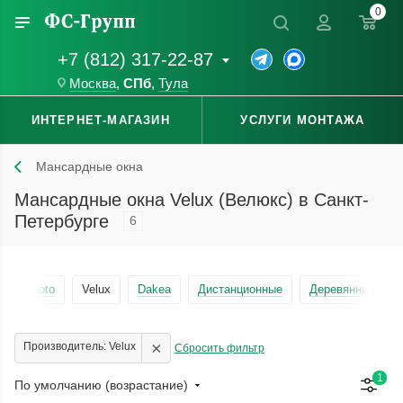
0
+7 (812) 317-22-87
Москва
,
СПб
,
Тула
ИНТЕРНЕТ-МАГАЗИН
УСЛУГИ МОНТАЖА
Мансардные окна
Мансардные окна Velux (Велюкс) в Санкт-
Петербурге
6
o
Roto
Velux
Dakea
Дистанционные
Деревянные
×
Производитель: Velux
Сбросить фильтр
1
По умолчанию (возрастание)