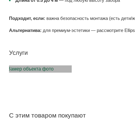
Длина от 0.5 до 4 м
— под любую высоту забора
Подходит, если:
важна безопасность монтажа (есть дети/ж
Альтернатива:
для премиум-эстетики — рассмотрите Ellip
Услуги
ЗАМЕР ОБЪЕКТА
С этим товаром покупают