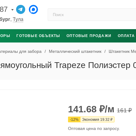
-87
Поиск по каталогу
бург
,
Тула
ТОРЫ
ГОТОВЫЕ ОБЪЕКТЫ
ОПТОВЫЕ ПРОДАЖИ
ОПЛАТА
териалы для забора
/
Металлический штакетник
/
Штакетник М
ямоугольный Trapeze Полиэстер 
141.68
₽
/м
161
₽
-
12
%
Экономия
19.32
₽
Оптовая цена по запросу.