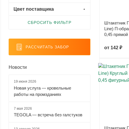
малиновый
медь (
12
)
оранжевый
светло-
Viking E (
0
)
(
121
)
(
81
)
зеленый
Цвет поставщика
(
20
)
СБРОСИТЬ ФИЛЬТР
Штакетник Г
Line) П-обр
0,45 прямой
светло-
светло-
серебристый
серый
серый
синий (
5
)
(
6
)
(
71
)
(
54
)
РАССЧИТАТЬ ЗАБОР
от
142 ₽
Новости
серый
синий
слоновая
темно-
металлик
(
61
)
кость (
55
)
зеленый
(
37
)
(
137
)
19 июня 2026
Новая услуга — кровельные
работы на промзданиях
темно-
темно-
темно-
фиолетовый
коричневый
серый
синий (
6
)
(
6
)
(
152
)
(
162
)
7 мая 2026
TEGOLA — встреча без галстуков
Штакетник Г