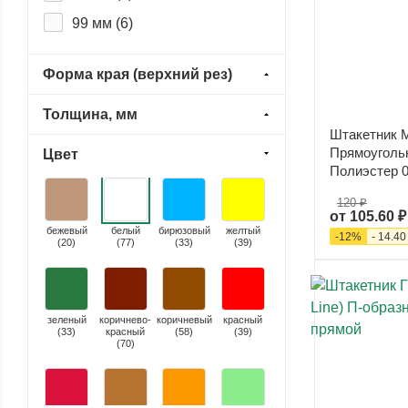
Print Premium (
0
)
99 мм (
6
)
Print-double Elite (
0
)
Форма края (верхний рез)
Pural (
0
)
Pural Matt (
0
)
Толщина, мм
Штакетник 
Puretan (
0
)
Прямоуголь
Цвет
PurLite Matt (
0
)
Полиэстер 0
Purman (
0
)
120 ₽
от
105.60 ₽
PurPro Matt (
0
)
бежевый
белый
бирюзовый
желтый
-
12
%
-
14.40
(
20
)
(
77
)
(
33
)
(
39
)
Rooftop Matte (Стальной
бархат) (
0
)
Satin Matt (
0
)
зеленый
коричнево-
коричневый
красный
(
33
Valori (
)
красный
0
)
(
58
)
(
39
)
(
70
)
Viking (
0
)
Viking двухсторонний (
0
)