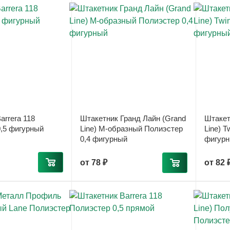
arrera 118
Штакетник Гранд Лайн (Grand
Штакет
,5 фигурный
Line) М-образный Полиэстер
Line) T
0,4 фигурный
фигур
от
78 ₽
от
82 