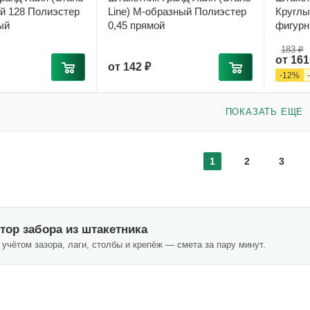
ый 128 Полиэстер
Line) М-образный Полиэстер
Круглый
ый
0,45 прямой
фигур
183 ₽
от
161
от
142 ₽
-
12
%
ПОКАЗАТЬ ЕЩЕ
1
2
3
тор забора из штакетника
учётом зазора, лаги, столбы и крепёж — смета за пару минут.