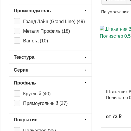
Производитель
По умолчанию 
Гранд Лайн (Grand Line) (
49
)
Металл Профиль (
18
)
Barrera (
10
)
Текстура
Серия
Профиль
Штакетник B
Круглый (
40
)
Полиэстер 0
Прямоугольный (
37
)
от
73 ₽
Покрытие
Полиэстер (
35
)