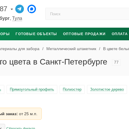
-87
Поиск по каталогу
бург
,
Тула
ТОРЫ
ГОТОВЫЕ ОБЪЕКТЫ
ОПТОВЫЕ ПРОДАЖИ
ОПЛАТА
териалы для забора
/
Металлический штакетник
/
В цвете белы
о цвета в Санкт-Петербурге
77
ь
Прямоугольный профиль
Полиэстер
Золотистое дерево
й заказ:
от 25 м.п.
×
Сбросить фильтр