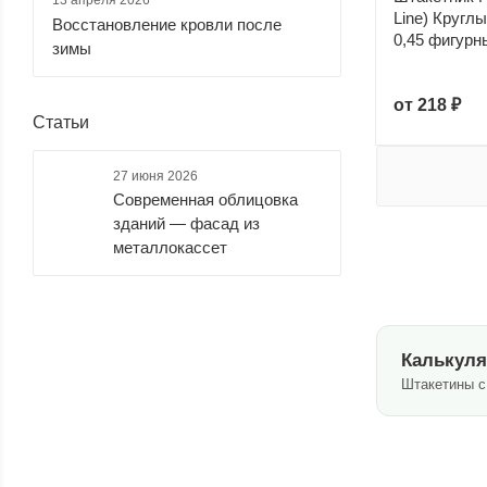
13 апреля 2026
черный
шоколадный
Line) Кругл
Восстановление кровли после
(
85
)
(
183
)
0,45 фигурн
зимы
от
218 ₽
Статьи
27 июня 2026
Современная облицовка
зданий — фасад из
металлокассет
Калькуля
Штакетины с 