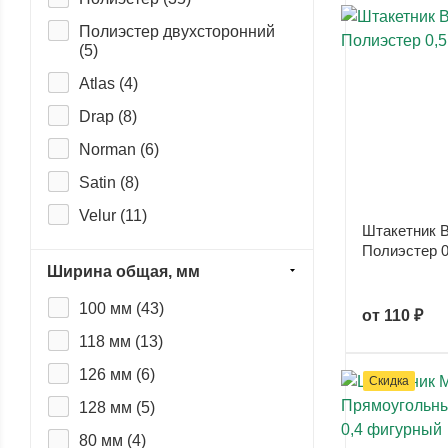
Полиэстер двухсторонний
(
5
)
Atlas (
4
)
Drap (
8
)
Norman (
6
)
Satin (
8
)
Velur (
11
)
Штакетник B
Agneta (
0
)
Полиэстер 0
Ширина общая, мм
Ecosteel (
0
)
100 мм (
43
)
Ecosteel Matt (
0
)
от
110 ₽
118 мм (
13
)
Ecosteel Matt. T
двухсторонний (
0
)
126 мм (
6
)
Скидка
Ecosteel T (
0
)
128 мм (
5
)
Print Elite (
0
)
80 мм (
4
)