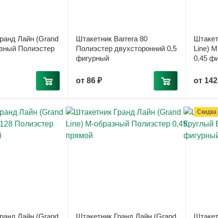
ранд Лайн (Grand
Штакетник Barrera 80
Штакет
азный Полиэстер
Полиэстер двухсторонний 0,5
Line) 
фигурный
0,45 ф
от
86 ₽
от
142
Скидка
ранд Лайн (Grand
Штакетник Гранд Лайн (Grand
Штакет