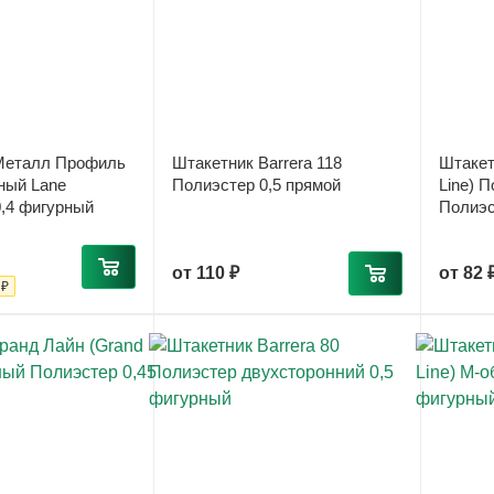
Металл Профиль
Штакетник Barrera 118
Штакет
ный Lane
Полиэстер 0,5 прямой
Line) 
,4 фигурный
Полиэс
от
110 ₽
от
82 
 ₽