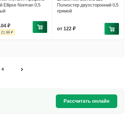
 Ellipse Norman 0,5
Полиэстер двухсторонний 0,5
ный
прямой
.04 ₽
от
122 ₽
-
21.96 ₽
4
Рассчитать онлайн