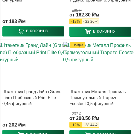
фигурный
T двухсторонний 0,5 фигурный
185 ₽
от
162.80 ₽/м
от
183 ₽/м
-
12
%
-
22.20 ₽
В КОРЗИНУ
В КОРЗИНУ
Скидка
Штакетник Гранд Лайн (Grand
Штакетник Металл Профиль
Line) П-образный Print Elite
Прямоугольный Trapeze
0,45 фигурный
Ecosteel 0,5 фигурный
237 ₽
от
208.56 ₽/м
от
202 ₽/м
-
12
%
-
28.44 ₽