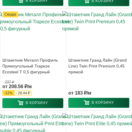
В КОРЗИНУ
В КОРЗИНУ
Скидка
Штакетник Металл Профиль
Штакетник Гранд Лайн (Grand
Прямоугольный Trapeze
Line) Twin Print Premium 0,45
Ecosteel T 0,5 фигурный
прямой
237 ₽
от
208.56 ₽/м
от
183 ₽/м
-
12
%
-
28.44 ₽
В КОРЗИНУ
В КОРЗИНУ