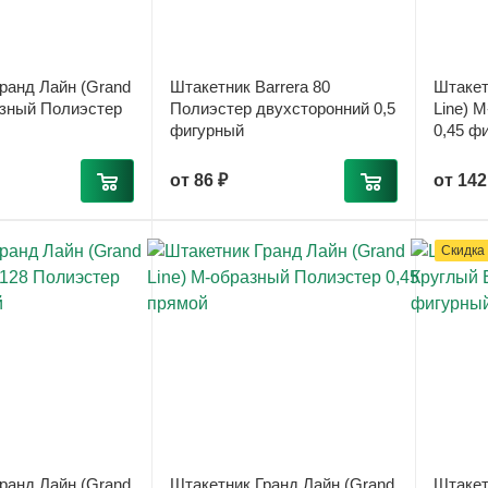
ранд Лайн (Grand
Штакетник Barrera 80
Штакет
азный Полиэстер
Полиэстер двухсторонний 0,5
Line) 
фигурный
0,45 ф
от
86 ₽
от
142
Скидка
ранд Лайн (Grand
Штакетник Гранд Лайн (Grand
Штакет