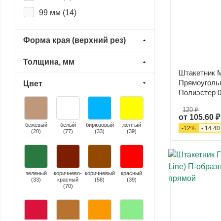
99 мм (
14
)
Ecosteel Matt (
0
)
Ecosteel Matt. T
Форма края (верхний рез)
двухсторонний (
0
)
Ecosteel T (
0
)
Толщина, мм
Штакетник 
Print Elite (
0
)
Прямоуголь
Цвет
Print Premium (
0
)
Полиэстер 0
Print-double Elite (
0
)
120 ₽
от
105.60 ₽
Puretan (
0
)
бежевый
белый
бирюзовый
желтый
-
12
%
-
14.40
(
20
)
(
77
)
(
33
)
(
39
)
PurLite Matt (
0
)
PurPro Matt (
0
)
Rooftop Matte (Стальной
зеленый
коричнево-
коричневый
красный
(
33
бархат) (
)
красный
0
)
(
58
)
(
39
)
(
70
)
Satin Matt (
0
)
Valori (
0
)