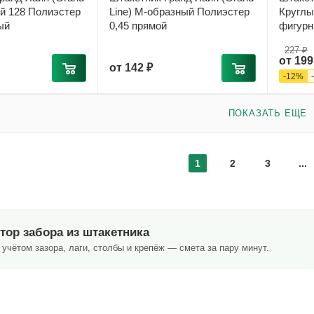
ый 128 Полиэстер
Line) М-образный Полиэстер
Круглый
ый
0,45 прямой
фигур
227 ₽
от
199
от
142 ₽
-
12
%
ПОКАЗАТЬ ЕЩЕ
1
2
3
...
тор забора из штакетника
учётом зазора, лаги, столбы и крепёж — смета за пару минут.