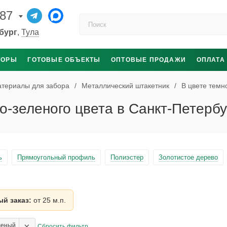
-87
Поиск по каталогу
бург
,
Тула
ТОРЫ
ГОТОВЫЕ ОБЪЕКТЫ
ОПТОВЫЕ ПРОДАЖИ
ОПЛАТА
териалы для забора
/
Металлический штакетник
/
В цвете темн
-зеленого цвета в Санкт-Петербу
ь
Прямоугольный профиль
Полиэстер
Золотистое дерево
й заказ:
от 25 м.п.
×
леный
Сбросить фильтр