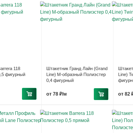
arrera 118
Штакетник Гранд Лайн (Grand
Штакет
,5 фигурный
Line) М-образный Полиэстер
Line) T
0,4 фигурный
фигур
от
78 ₽/м
от
82 