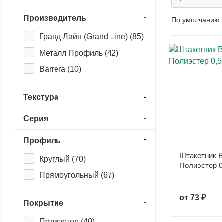
Производитель
По умолчанию 
Гранд Лайн (Grand Line) (
85
)
Металл Профиль (
42
)
Barrera (
10
)
Текстура
Серия
Профиль
Штакетник B
Круглый (
70
)
Полиэстер 0
Прямоугольный (
67
)
от
73 ₽
Покрытие
Полиэстер (
40
)