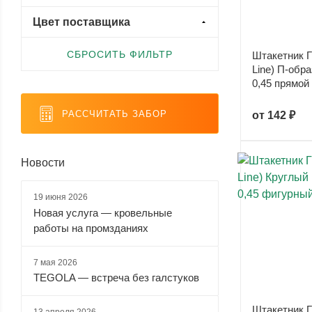
малиновый
медь (
12
)
оранжевый
светло-
Viking двухсторонний (
0
)
(
121
)
(
81
)
зеленый
Цвет поставщика
(
20
)
СБРОСИТЬ ФИЛЬТР
Штакетник Г
Line) П-обр
0,45 прямой
светло-
светло-
серебристый
серый
серый
синий (
5
)
(
6
)
(
71
)
(
54
)
РАССЧИТАТЬ ЗАБОР
от
142 ₽
Новости
серый
синий
слоновая
темно-
металлик
(
61
)
кость (
55
)
зеленый
(
37
)
(
137
)
19 июня 2026
Новая услуга — кровельные
работы на промзданиях
темно-
темно-
темно-
фиолетовый
коричневый
серый
синий (
6
)
(
6
)
(
152
)
(
162
)
7 мая 2026
TEGOLA — встреча без галстуков
Штакетник Г