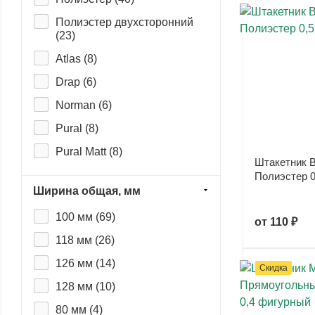
Полиэстер двухсторонний
(
23
)
Atlas (
8
)
Drap (
6
)
Norman (
6
)
Pural (
8
)
Pural Matt (
8
)
Штакетник B
Purman (
6
)
Полиэстер 0
Ширина общая, мм
Satin (
8
)
100 мм (
69
)
Velur (
12
)
от
110 ₽
118 мм (
26
)
Viking (
6
)
126 мм (
14
)
Viking E (
6
)
Скидка
128 мм (
10
)
Agneta (
0
)
80 мм (
4
)
Ecosteel (
0
)