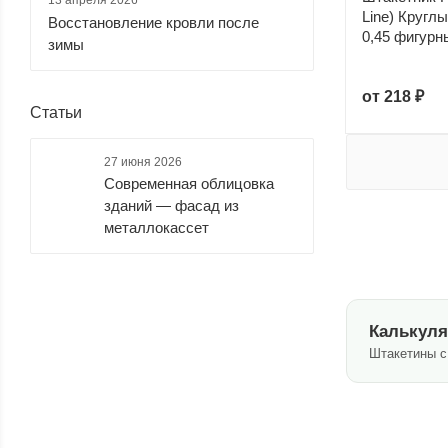
13 апреля 2026
черный
шоколадный
Line) Кругл
Восстановление кровли после
(
85
)
(
183
)
0,45 фигурн
зимы
от
218 ₽
Статьи
27 июня 2026
Современная облицовка
зданий — фасад из
металлокассет
Калькуля
Штакетины с 