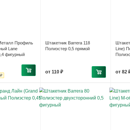
Металл Профиль
Штакетник Barrera 118
Штакет
ный Lane
Полиэстер 0,5 прямой
Line) 
,4 фигурный
Полиэс
от
110 ₽
от
82 
 ₽