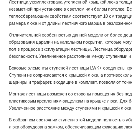
Лестница укомплектована утепленной крышкой люка толщин
незаметной при установке в светлом или белом потолке. В
теплосберегающим свойствам соответствует 10 см традици
размера люка и от длины лестничного марша в разложенно
Отличительной особенностью данной модели от более деш
образования царапин на напольном покрытии, которые могу
пол в процессе эксплуатации лестницы. Лестница оборуд
безопасности. Увеличенное расстояние между ступенями и
Боковые элементы ступеней лестницы LWK+ соединены креп
Ступени не соприкасаются с крышкой люка, а противоскол
шарниры и трафарет, входящие в комплект, позволяют точн
Монтаж лестницы возможен со стороны помещения без подъ
пластиковым креплениям-защелкам на крышке люка. Для б
Увеличенное расстояние между ступенями и крышкой люка
В собранном состоянии ступени этой модели полностью уб
люка оборудована замком, обеспечивающим фиксацию люка