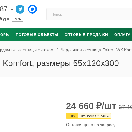
-87
Поиск по каталогу
бург
,
Тула
ТОРЫ
ГОТОВЫЕ ОБЪЕКТЫ
ОПТОВЫЕ ПРОДАЖИ
ОПЛАТА
рдачные лестницы с люком
/
Чердачная лестница Fakro LWK Kom
 Komfort, размеры 55x120x300
24 660
₽
/шт
27 4
-
10
%
Экономия
2 740
₽
Оптовая цена по запросу.