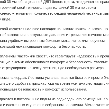
ой 36 мм, облицованной ДВП белого цвета, что делает ее прак
строенный слой теплоизоляции толщиной 30 мм по своим
онного утеплителя. Количество секций чердачной лестницы зав
м виде.
евой является наличие накладок на нижних ножках, снижающих
т образоваться в результате давления и трения лестничного ма
ована удобным встроенным боковым металлическим поручнем
 крышкой люка повышает комфорт и безопасность.
лением "ласточкин хвост", что гарантирует надежность и проч
ьзящие выемки обеспечивают комфорт и безопасность. Угловые 
о отрегулировать высоту лестницы до необходимого размера.
ема на чердак. Лестница устанавливается быстро и просто бл
ольшего удобства крышка люка на время монтажа лестницы сн
 повышает безопасность и комфорт использования.
ираются в потолок, и не видны из подчердачного помещения. К
 и сложенных ступеней в собранном положении. Металлическ