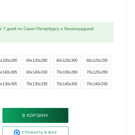
ие 7 дней по Санкт-Петербургу и Ленинградской
0x100x280
60x120x280
60x120x300
60x120x330
0x140x305
60x140x330
70x100x280
70x120x280
0x130x305
70x130x330
70x140x305
70x140x330
В КОРЗИНУ
УТОЧНИТЬ В MAX