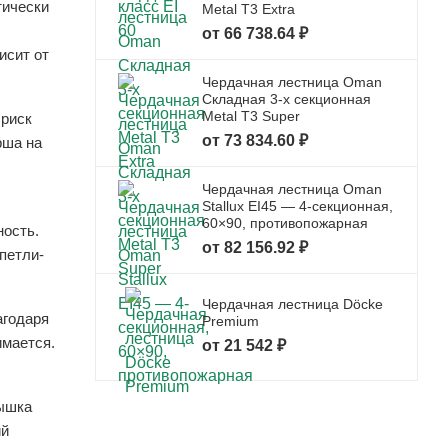
тически
Metal T3 Extra
от 66 738.64 ₽
исит от
Чердачная лестница Oman
Складная 3-х секционная
Metal T3 Super
 риск
от 73 834.60 ₽
рша на
Чердачная лестница Oman
Stallux EI45 — 4-секционная,
60×90, противопожарная
ность.
от 82 156.92 ₽
петли-
Чердачная лестница Döcke
агодаря
Premium
имается.
от 21 542 ₽
рышка
ий