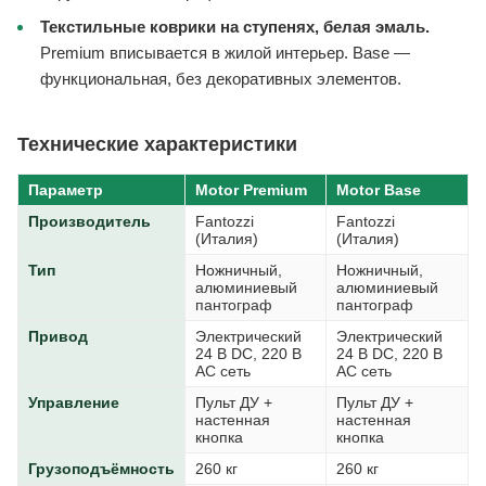
Текстильные коврики на ступенях, белая эмаль.
Premium вписывается в жилой интерьер. Base —
функциональная, без декоративных элементов.
Технические характеристики
Параметр
Motor Premium
Motor Base
Производитель
Fantozzi
Fantozzi
(Италия)
(Италия)
Тип
Ножничный,
Ножничный,
алюминиевый
алюминиевый
пантограф
пантограф
Привод
Электрический
Электрический
24 В DC, 220 В
24 В DC, 220 В
AC сеть
AC сеть
Управление
Пульт ДУ +
Пульт ДУ +
настенная
настенная
кнопка
кнопка
Грузоподъёмность
260 кг
260 кг