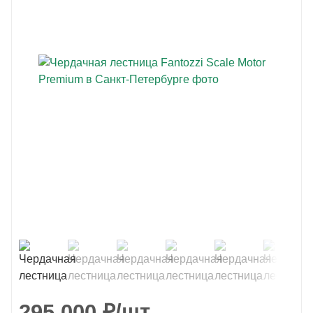
295 000
₽
/шт