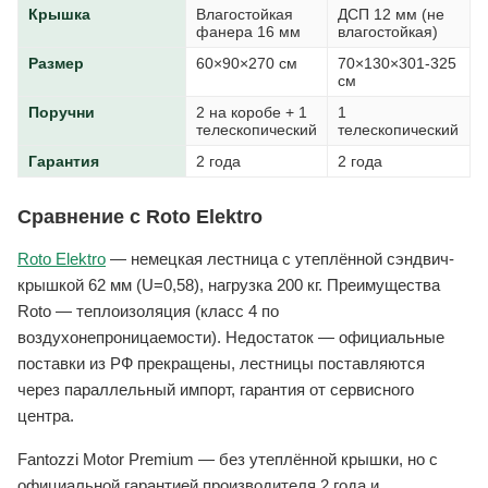
Крышка
Влагостойкая
ДСП 12 мм (не
фанера 16 мм
влагостойкая)
Размер
60×90×270 см
70×130×301-325
см
Поручни
2 на коробе + 1
1
телескопический
телескопический
Гарантия
2 года
2 года
Сравнение с Roto Elektro
Roto Elektro
— немецкая лестница с утеплённой сэндвич-
крышкой 62 мм (U=0,58), нагрузка 200 кг. Преимущества
Roto — теплоизоляция (класс 4 по
воздухонепроницаемости). Недостаток — официальные
поставки из РФ прекращены, лестницы поставляются
через параллельный импорт, гарантия от сервисного
центра.
Fantozzi Motor Premium — без утеплённой крышки, но с
официальной гарантией производителя 2 года и