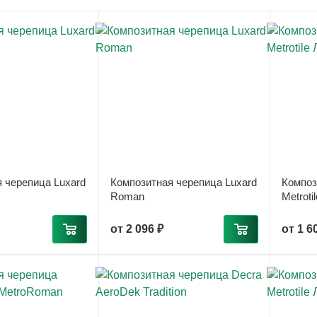
 черепица Luxard
Композитная черепица Luxard
Композ
Roman
Metroti
от
2 096 ₽
от
1 6