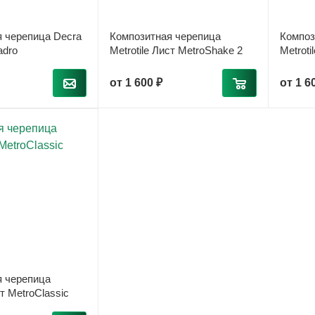
 черепица Decra
Композитная черепица
Композ
adro
Metrotile Лист MetroShake 2
Metroti
от
1 600 ₽
от
1 6
я черепица
ст MetroClassic