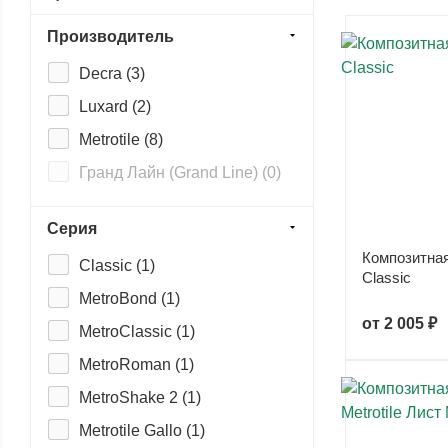
Производитель
Decra (
3
)
Luxard (
2
)
Metrotile (
8
)
Гранд Лайн (Grand Line) (
0
)
Серия
Композитная
Classic (
1
)
Classic
MetroBond (
1
)
от
2 005 ₽
MetroClassic (
1
)
MetroRoman (
1
)
MetroShake 2 (
1
)
Metrotile Gallo (
1
)