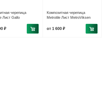
итная черепица
Композитная черепица
le Лист Gallo
Metrotile Лист MetroViksen
00 ₽
от
1 600 ₽