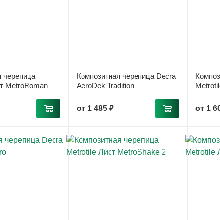
я черепица
Композитная черепица Decra
Композ
ист MetroRoman
AeroDek Tradition
Metroti
от
1 485 ₽
от
1 6