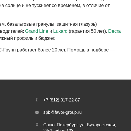
а солнце и не тускнеет со временем, в отличие от
м, базальтовые гранулы, защитная глазурь)
зводителей:
Grand Line
и
Luxard
(гарантия 50 лет),
Decra
ужный профиль и бюджет.
С-Групп работает более 20 лет. Помощь в подборе —
+7 (812) 317-22-87
spb@favor-group.ru
Санкт-Петербург, ул. Бухарестская,
24к1, офис 138