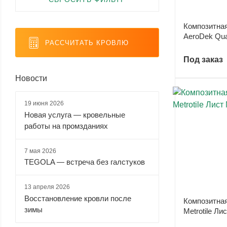
темно-
темно-
темно-
черный
Композитная
коричневый
серый (
4
)
синий (
8
)
(
12
)
AeroDek Qu
(
11
)
РАССЧИТАТЬ КРОВЛЮ
Под заказ
Новости
черный
матовый
(
1
)
19 июня 2026
Новая услуга — кровельные
работы на промзданиях
7 мая 2026
TEGOLA — встреча без галстуков
13 апреля 2026
Восстановление кровли после
Композитна
зимы
Metrotile Ли