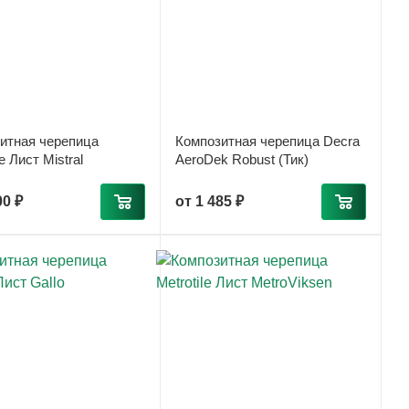
итная черепица
Композитная черепица Decra
le Лист Mistral
AeroDek Robust (Тик)
00 ₽
от
1 485 ₽