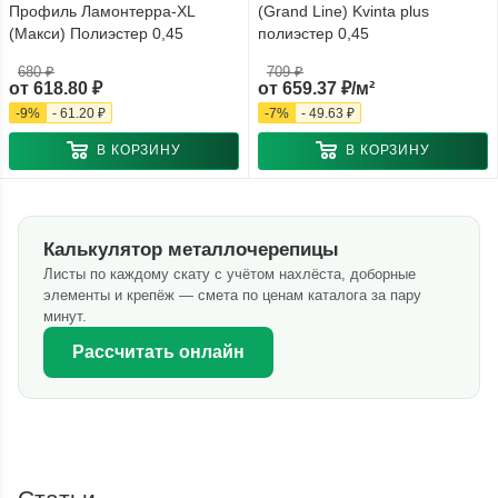
Профиль Ламонтерра-XL
(Grand Line) Kvinta plus
(Макси) Полиэстер 0,45
полиэстер 0,45
680 ₽
709 ₽
от
618.80 ₽
от
659.37 ₽/м²
-
9
%
-
61.20 ₽
-
7
%
-
49.63 ₽
В КОРЗИНУ
В КОРЗИНУ
Калькулятор металлочерепицы
Листы по каждому скату с учётом нахлёста, доборные
элементы и крепёж — смета по ценам каталога за пару
минут.
Рассчитать онлайн