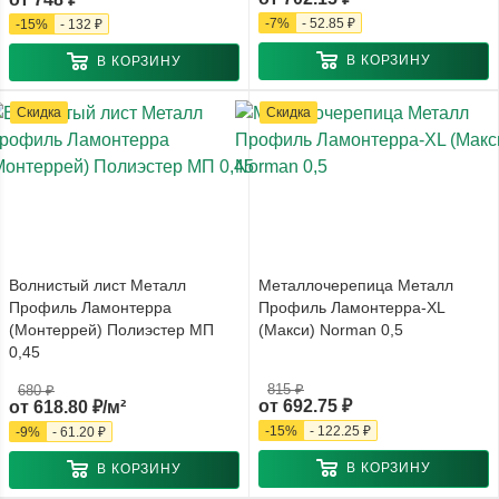
-
7
%
-
52.85 ₽
-
15
%
-
132 ₽
В КОРЗИНУ
В КОРЗИНУ
Скидка
Скидка
Волнистый лист Металл
Металлочерепица Металл
Профиль Ламонтерра
Профиль Ламонтерра-XL
(Монтеррей) Полиэстер МП
(Макси) Norman 0,5
0,45
815 ₽
680 ₽
от
692.75 ₽
от
618.80 ₽/м²
-
15
%
-
122.25 ₽
-
9
%
-
61.20 ₽
В КОРЗИНУ
В КОРЗИНУ