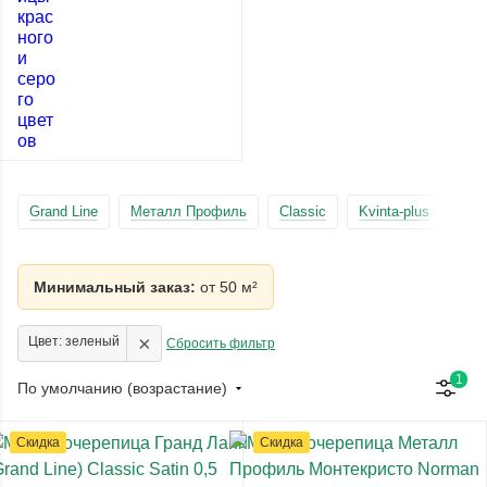
Grand Line
Металл Профиль
Classic
Kvinta-plus
Lam
Минимальный заказ:
от 50 м²
×
Цвет: зеленый
Сбросить фильтр
1
По умолчанию (возрастание)
Скидка
Скидка