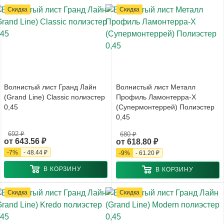
Скидка
Скидка
Волнистый лист Гранд Лайн
Волнистый лист Металл
(Grand Line) Classic полиэстер
Профиль Ламонтерра-X
0,45
(Супермонтеррей) Полиэстер
0,45
692 ₽
680 ₽
от
643.56 ₽
от
618.80 ₽
-
7
%
-
48.44 ₽
-
9
%
-
61.20 ₽
В КОРЗИНУ
В КОРЗИНУ
Скидка
Скидка