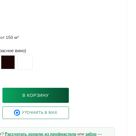
от 150 м²
красное вино)
В КОРЗИНУ
УТОЧНИТЬ В MAX
кт?
Рассчитать кровлю из профнастила
или
забор
—