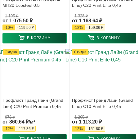
МП20 Ecosteel 0.5
Line) С20 Print Elite 0,45
1 195 ₽
1 328 ₽
от
1 075.50 ₽
от
1 168.64 ₽
-
10
%
-
119.50 ₽
-
12
%
-
159.36 ₽
В КОРЗИНУ
В КОРЗИНУ
Скидка
Скидка
Профлист Гранд Лайн (Grand
Профлист Гранд Лайн (Grand
Line) С20 Print Premium 0,45
Line) С10 Print Elite 0,45
978 ₽
1 265 ₽
от
860.64 ₽/м²
от
1 113.20 ₽
-
12
%
-
117.36 ₽
-
12
%
-
151.80 ₽