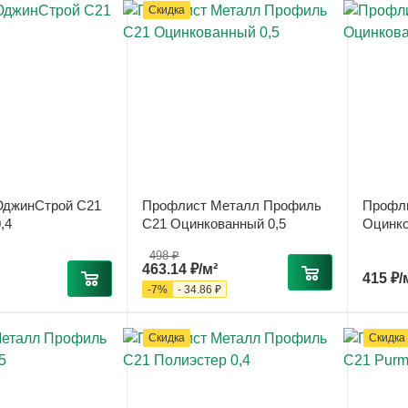
Скидка
джинСтрой С21
Профлист Металл Профиль
Профл
,4
С21 Оцинкованный 0,5
Оцинко
498
₽
463.14
₽
/м²
415
₽
/
-
7
%
-
34.86
₽
Скидка
Скидка