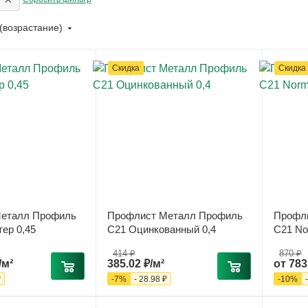
(возрастание)
Скидка
Скидка
еталл Профиль
Профлист Металл Профиль
Профл
ер 0,45
С21 Оцинкованный 0,4
С21 No
414
₽
870 ₽
/м²
385.02
₽
/м²
от
783
₽
-
7
%
-
28.98
₽
-
10
%