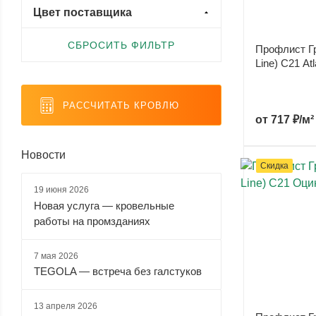
Цвет поставщика
Satin (
1
)
1 (
0
)
Satin Matt (
1
)
СБРОСИТЬ ФИЛЬТР
Профлист Гр
Valori (
1
)
Line) С21 Atl
Velur (
1
)
РАССЧИТАТЬ КРОВЛЮ
Viking (
1
)
от
717 ₽/м²
Viking двухсторонний (
1
)
Новости
Viking E (
1
)
Скидка
Print Elite (
0
)
19 июня 2026
Print Premium (
0
)
Новая услуга — кровельные
работы на промзданиях
Print-double Elite (
0
)
7 мая 2026
TEGOLA — встреча без галстуков
13 апреля 2026