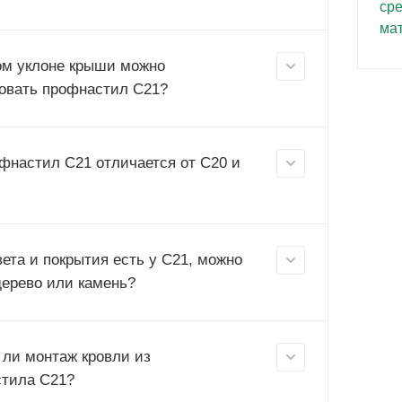
ом уклоне крыши можно
овать профнастил С21?
фнастил С21 отличается от С20 и
вета и покрытия есть у С21, можно
дерево или камень?
 ли монтаж кровли из
тила С21?