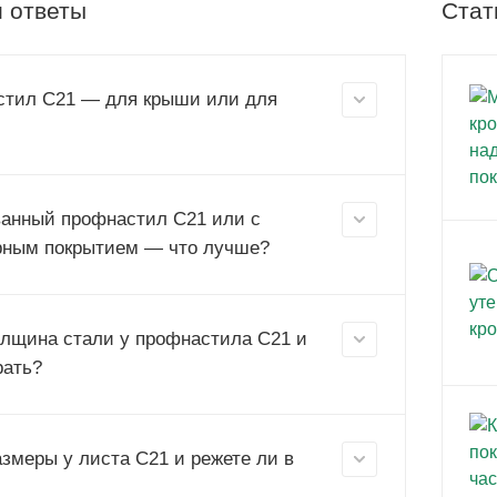
 ответы
Стат
тил С21 — для крыши или для
анный профнастил С21 или с
ным покрытием — что лучше?
олщина стали у профнастила С21 и
рать?
азмеры у листа С21 и режете ли в