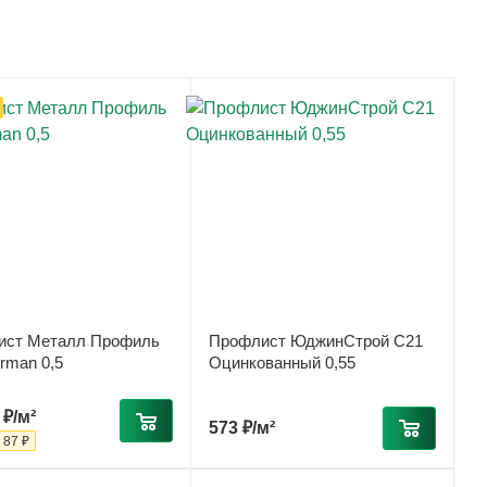
ист Металл Профиль
Профлист ЮджинСтрой С21
rman 0,5
Оцинкованный 0,55
 ₽/м²
573
₽
/м²
-
87 ₽