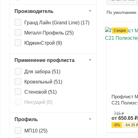
Производитель
По умолчанию 
Гранд Лайн (Grand Line) (
17
)
Скидка
Металл Профиль (
25
)
ЮджинСтрой (
9
)
Применение профлиста
Для забора (
51
)
Кровельный (
51
)
Стеновой (
51
)
Профлист М
Несущий (
0
)
С21 Полиэст
715 ₽
от
650.65 ₽
Профиль
-
9
%
-
64.35 
МП10 (
25
)