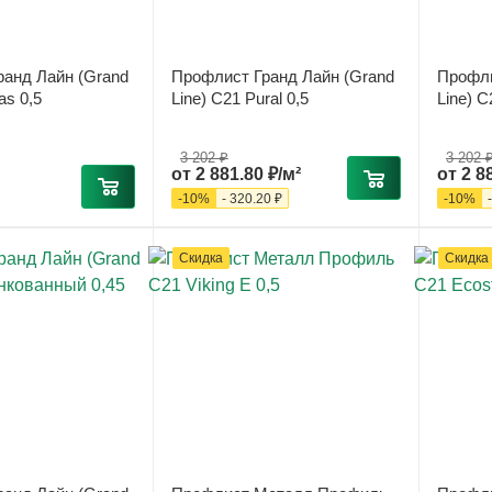
анд Лайн (Grand
Профлист Гранд Лайн (Grand
Профли
as 0,5
Line) С21 Pural 0,5
Line) С
3 202 ₽
3 202 
от
2 881.80 ₽/м²
от
2 8
-
10
%
-
320.20 ₽
-
10
%
Скидка
Скидка