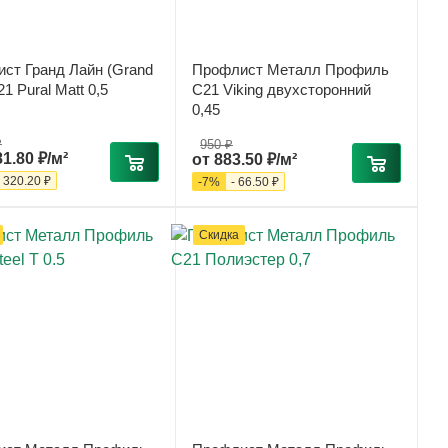
ст Гранд Лайн (Grand
Профлист Металл Профиль
21 Pural Matt 0,5
С21 Viking двухсторонний
0,45
₽
950 ₽
81.80 ₽/м²
от
883.50 ₽/м²
-
320.20 ₽
-
7
%
-
66.50 ₽
Скидка