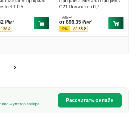
ист Металл Профиль
Профлист Металл Профиль
steel T 0.5
С21 Полиэстер 0,7
₽
985 ₽
42 ₽/м²
от
896.35 ₽/м²
-
138 ₽
-
9
%
-
88.65 ₽
Рассчитать онлайн
ет
калькулятор забора
.