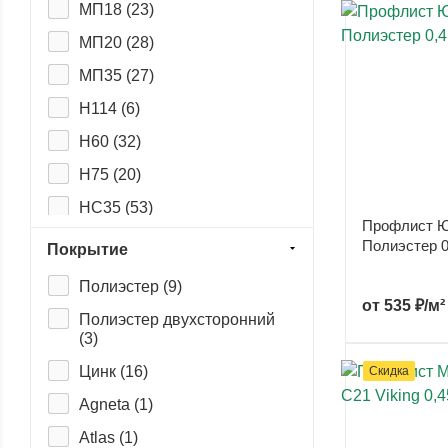
МП18 (
23
)
МП20 (
28
)
МП35 (
27
)
Н114 (
6
)
Н60 (
32
)
Н75 (
20
)
НС35 (
53
)
Профлист Ю
НС44 (
15
)
Полиэстер 0
Покрытие
С10 (
23
)
Полиэстер (
9
)
от
535 ₽/м²
С10 фигурный (
18
)
Полиэстер двухсторонний
(
3
)
С20 (
21
)
Цинк (
16
)
Скидка
С21 (
51
)
Agneta (
1
)
С44 (
32
)
Atlas (
1
)
С8 (
53
)