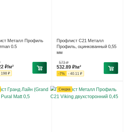
ист Металл Профиль
Профлист С21 Металл
rman 0.5
Профиль, оцинкованный 0,55
мм
₽
573
₽
22 ₽/м²
532.89
₽
/м²
-
198 ₽
-
7
%
-
40.11
₽
Скидка