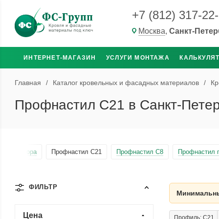
+7 (812) 317-22
Москва
,
Санкт-Петер
ИНТЕРНЕТ-МАГАЗИН
УСЛУГИ МОНТАЖА
КАЛЬКУЛЯ
Главная
/
Каталог кровельных и фасадных материалов
/
Кр
Профнастил С21 в Санкт-Петер
 для забора
Профнастил С21
Профнастил С8
Профнастил 
ФИЛЬТР
Минимальны
Цена
Профиль: С21