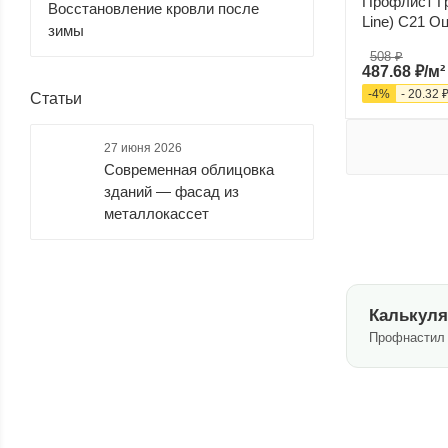
Профлист Гр
Восстановление кровли после
Line) С21 О
зимы
508
₽
487.68
₽
/м²
-
4
%
-
20.32
Статьи
27 июня 2026
Современная облицовка
зданий — фасад из
металлокассет
Калькуля
Профнастил 