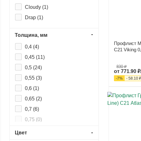
Cloudy (
1
)
RN20 (
8
)
Drap (
1
)
Ecosteel (
1
)
Толщина, мм
Ecosteel Matt (
2
)
Профлист М
0,4 (
4
)
Ecosteel T (
1
)
С21 Viking 0
0,45 (
11
)
Norman (
1
)
830 ₽
0,5 (
24
)
Pural (
1
)
от
771.90 ₽
0,55 (
3
)
-
7
%
-
58.10 
Pural Matt (
1
)
0,6 (
1
)
Puretan (
1
)
0,65 (
2
)
PurLite Matt (
1
)
0,7 (
6
)
Purman (
1
)
0,75 (
0
)
PurPro Matt (
1
)
0,8 (
0
)
Rooftop Matte (Стальной
Цвет
бархат) (
1
)
0,9 (
0
)