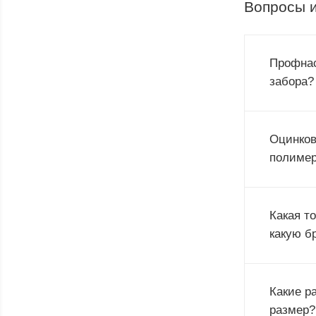
Вопросы и
Профнас
забора?
Оцинков
полимер
Какая т
какую б
Какие р
размер?