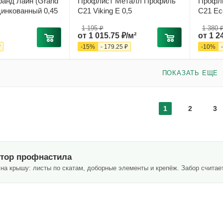
анд Лайн (Grand
Профлист Металл Профиль
Профл
цинкованный 0,45
С21 Viking E 0,5
С21 Eco
1 195 ₽
1 380 
от
1 015.75 ₽/м²
от
1 2
₽
-
15
%
-
179.25 ₽
-
10
%
ПОКАЗАТЬ ЕЩЕ
1
2
3
тор профнастила
на крышу: листы по скатам, доборные элементы и крепёж. Забор счита