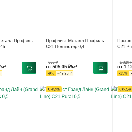
еталл Профиль
Профлист Металл Профиль
Профл
,45
С21 Полиэстер 0,4
С21 Pu
555 ₽
1 320 
/м²
от
505.05 ₽/м²
от
1 1
₽
-
9
%
-
49.95 ₽
-
15
%
Скидка
Скидка