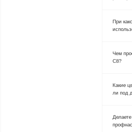
При как
использ
Чем про
С8?
Какие ц
ли под 
Делаете
профнас