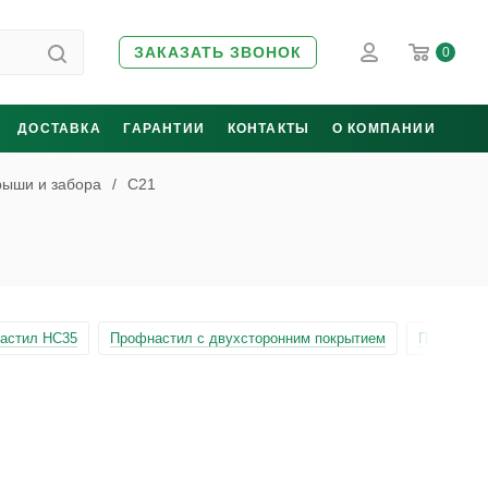
ЗАКАЗАТЬ ЗВОНОК
0
ДОСТАВКА
ГАРАНТИИ
КОНТАКТЫ
О КОМПАНИИ
рыши и забора
/
С21
астил НС35
Профнастил с двухсторонним покрытием
Профнасти