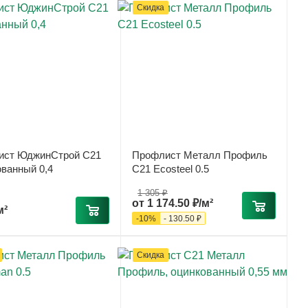
Скидка
ист ЮджинСтрой С21
Профлист Металл Профиль
ванный 0,4
С21 Ecosteel 0.5
1 305 ₽
от
1 174.50 ₽/м²
м²
-
10
%
-
130.50 ₽
Скидка