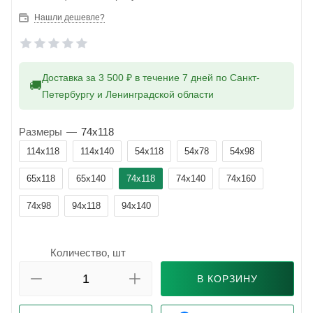
Нашли дешевле?
Доставка за 3 500 ₽ в течение 7 дней по Санкт-
🚚
Петербургу и Ленинградской области
Размеры
—
74x118
114x118
114x140
54x118
54x78
54x98
65x118
65x140
74x118
74x140
74x160
74x98
94x118
94x140
Количество, шт
В КОРЗИНУ