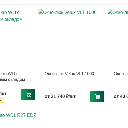
kro WLI с
Окно-люк Velux VLT 1000
Окно-л
ным окладом
/шт
от
21 740 ₽/шт
от
40 
 ₽