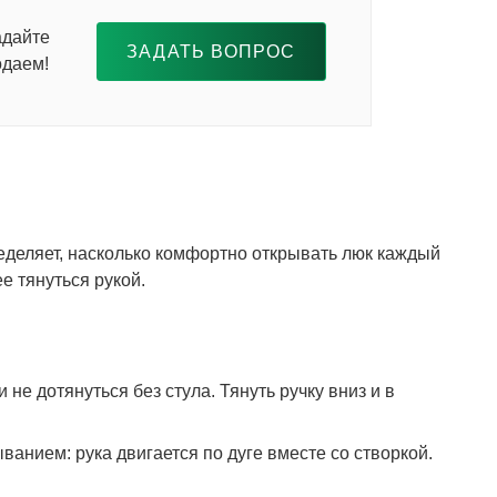
адайте
ЗАДАТЬ ВОПРОС
одаем!
еделяет, насколько комфортно открывать люк каждый
е тянуться рукой.
 не дотянуться без стула. Тянуть ручку вниз и в
анием: рука двигается по дуге вместе со створкой.