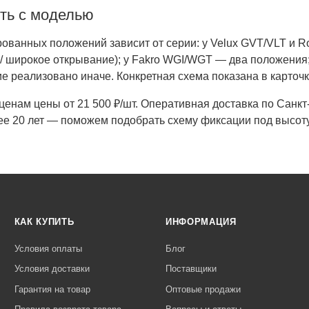
ть с моделью
ованных положений зависит от серии: у Velux GVT/VLT и R
 / широкое открывание); у Fakro WGI/WGT — два положения
е реализовано иначе. Конкретная схема показана в карточк
 ценам цены от 21 500 ₽/шт. Оперативная доставка по Санк
ее 20 лет — поможем подобрать схему фиксации под высоту
КАК КУПИТЬ
ИНФОРМАЦИЯ
Условия оплаты
Блог
Условия доставки
Поставщики
Гарантия на товар
Оптовые продажи