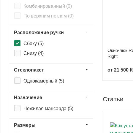
Комбинированный (
0
)
По верхним петлям (
0
)
Расположение ручки
Сбоку (
5
)
Окно-люк R
Снизу (
4
)
Right
от
21 500 ₽
Стеклопакет
Однокамерный (
5
)
Назначение
Статьи
Нежилая мансарда (
5
)
Размеры