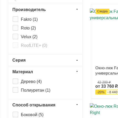
Производитель
Скидка
Fakro (
1
)
Roto (
2
)
Velux (
2
)
RoofLITE+ (
0
)
Серия
Окно-люк Fa
Материал
универсаль
Дерево (
4
)
42 200 ₽
от
33 760 ₽
Полиуретан (
1
)
-
20
%
-
8 440
Способ открывания
Боковой (
5
)