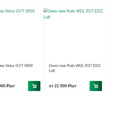
юк Velux GVT 0059
Окно-люк Roto WDL R27 EDZ
Left
000 ₽/шт
от
21 500 ₽/шт