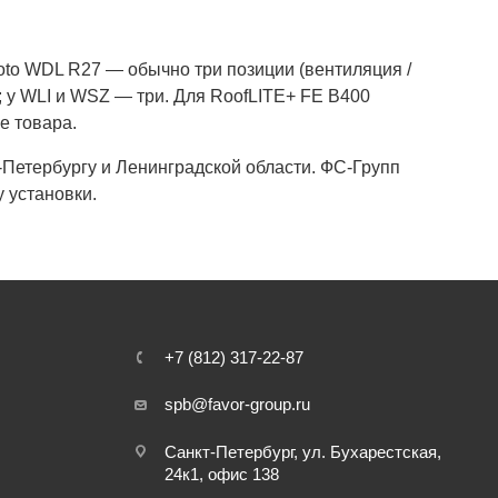
oto WDL R27 — обычно три позиции (вентиляция /
; у WLI и WSZ — три. Для RoofLITE+ FE B400
е товара.
т-Петербургу и Ленинградской области. ФС-Групп
 установки.
+7 (812) 317-22-87
spb@favor-group.ru
Санкт-Петербург, ул. Бухарестская,
24к1, офис 138