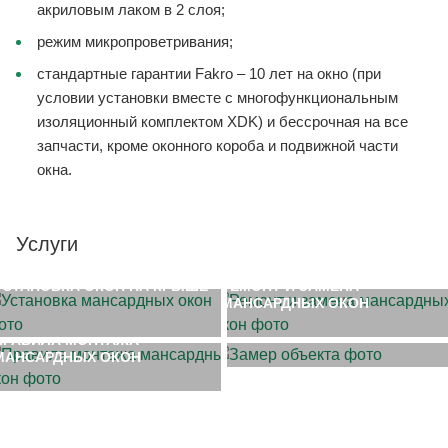
акриловым лаком в 2 слоя;
режим микропроветривания;
стандартные гарантии Fakro – 10 лет на окно (при
условии установки вместе с многофункциональным
изоляционный комплектом XDK) и бессрочная на все
запчасти, кроме оконного короба и подвижной части
окна.
Услуги
УСТАНОВКА ОКОН НА КРЫШЕ
РЕМОНТ И ЗАМЕНА
МАНСАРДНЫХ ОКОН
ЗАМЕР ОБЪЕКТА
ПРАВИЛА МОНТАЖА
МАНСАРДНЫХ ОКОН