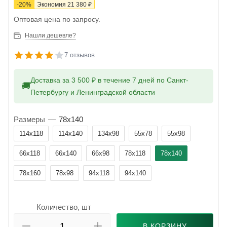
-
20
%
Экономия
21 380
₽
Оптовая цена по запросу.
Нашли дешевле?
7 отзывов
Доставка за 3 500 ₽ в течение 7 дней по Санкт-
🚚
Петербургу и Ленинградской области
Размеры
—
78x140
114x118
114x140
134x98
55x78
55x98
66x118
66x140
66x98
78x118
78x140
78x160
78x98
94x118
94x140
Количество, шт
В КОРЗИНУ