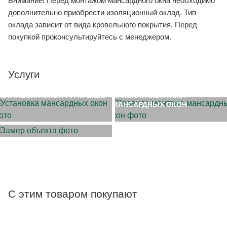
Внимание! Перед монтажом мансардного окна необходимо
дополнительно приобрести изоляционный оклад. Тип
оклада зависит от вида кровельного покрытия. Перед
покупкой проконсультируйтесь с менеджером.
Услуги
УСТАНОВКА ОКОН НА КРЫШЕ
ПРАВИЛА МОНТАЖА
МАНСАРДНЫХ ОКОН
ЗАМЕР ОБЪЕКТА
С этим товаром покупают