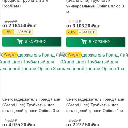
Профиль Трубчатый 3 м
(Grand Line) Трубчатый
RoofRetail
универсальный Optima плюс 3
м
2 570 ₽
3 448 ₽
от
2 184.50 ₽/шт
от
3 103.20 ₽/шт
-
15
%
-
385.50 ₽
-
10
%
-
344.80 ₽
В КОРЗИНУ
В КОРЗИНУ
Скидка
Скидка
Снегозадержатель Гранд Лайн
Снегозадержатель Гранд Лайн
(Grand Line) Трубчатый для
(Grand Line) Трубчатый для
фальцевой кровли Optima 3 м
фальцевой кровли Optima 1 м
4 528 ₽
2 525 ₽
от
4 075.20 ₽/шт
от
2 272.50 ₽/шт