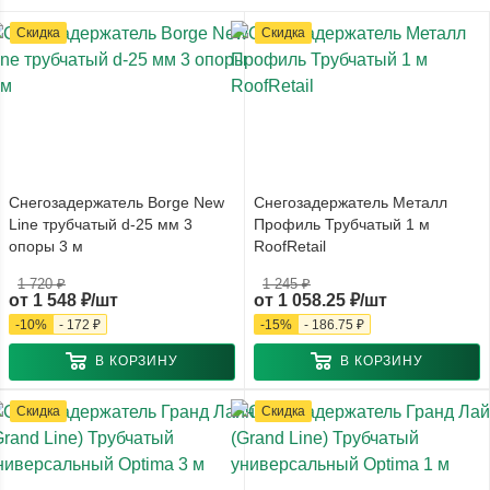
Скидка
Скидка
Снегозадержатель Borge New
Снегозадержатель Металл
Line трубчатый d-25 мм 3
Профиль Трубчатый 1 м
опоры 3 м
RoofRetail
1 720 ₽
1 245 ₽
от
1 548 ₽/шт
от
1 058.25 ₽/шт
-
10
%
-
172 ₽
-
15
%
-
186.75 ₽
В КОРЗИНУ
В КОРЗИНУ
Скидка
Скидка