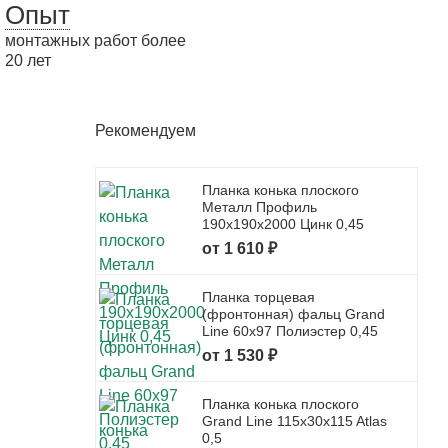
Опыт
монтажных работ более
20 лет
Рекомендуем
Планка конька плоского
Металл Профиль
190x190x2000 Цинк 0,45
от 1 610 ₽
Планка торцевая
(фронтонная) фальц Grand
Line 60x97 Полиэстер 0,45
от 1 530 ₽
Планка конька плоского
Grand Line 115x30x115 Atlas
0,5