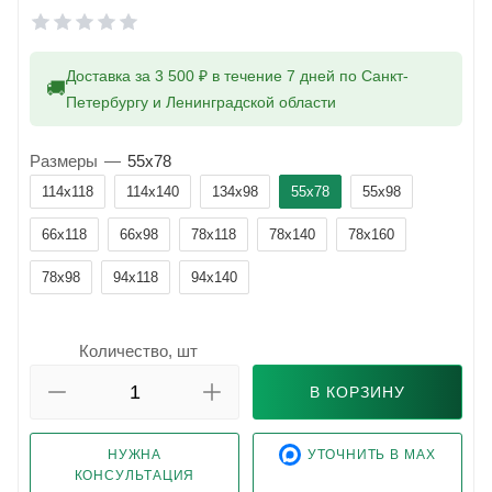
Доставка за 3 500 ₽ в течение 7 дней по Санкт-
🚚
Петербургу и Ленинградской области
Размеры
—
55x78
114x118
114x140
134x98
55x78
55x98
66x118
66x98
78x118
78x140
78x160
78x98
94x118
94x140
Количество, шт
В КОРЗИНУ
НУЖНА
УТОЧНИТЬ В MAX
КОНСУЛЬТАЦИЯ