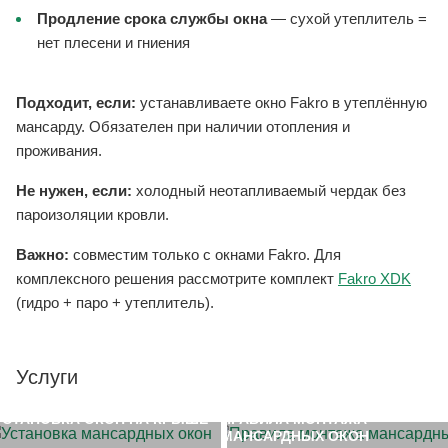
Продление срока службы окна
— сухой утеплитель =
нет плесени и гниения
Подходит, если:
устанавливаете окно Fakro в утеплённую
мансарду. Обязателен при наличии отопления и
проживания.
Не нужен, если:
холодный неотапливаемый чердак без
пароизоляции кровли.
Важно:
совместим только с окнами Fakro. Для
комплексного решения рассмотрите комплект
Fakro XDK
(гидро + паро + утеплитель).
Услуги
УСТАНОВКА ОКОН НА КРЫШЕ
ПРАВИЛА МОНТАЖА
МАНСАРДНЫХ ОКОН