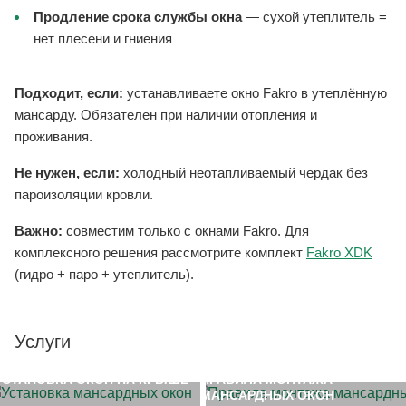
Продление срока службы окна
— сухой утеплитель =
нет плесени и гниения
Подходит, если:
устанавливаете окно Fakro в утеплённую
мансарду. Обязателен при наличии отопления и
проживания.
Не нужен, если:
холодный неотапливаемый чердак без
пароизоляции кровли.
Важно:
совместим только с окнами Fakro. Для
комплексного решения рассмотрите комплект
Fakro XDK
(гидро + паро + утеплитель).
Услуги
УСТАНОВКА ОКОН НА КРЫШЕ
ПРАВИЛА МОНТАЖА
МАНСАРДНЫХ ОКОН