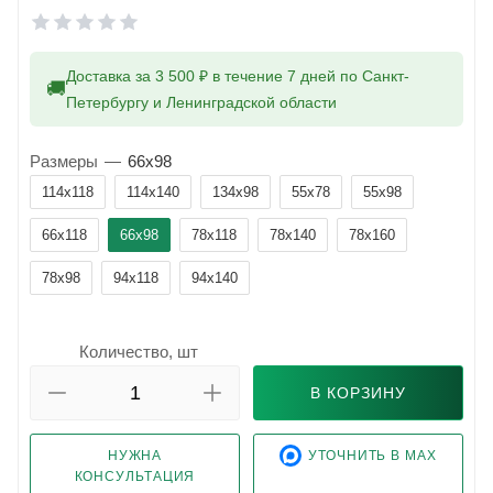
Доставка за 3 500 ₽ в течение 7 дней по Санкт-
🚚
Петербургу и Ленинградской области
Размеры
—
66x98
114x118
114x140
134x98
55x78
55x98
66x118
66x98
78x118
78x140
78x160
78x98
94x118
94x140
Количество, шт
В КОРЗИНУ
НУЖНА
УТОЧНИТЬ В MAX
КОНСУЛЬТАЦИЯ