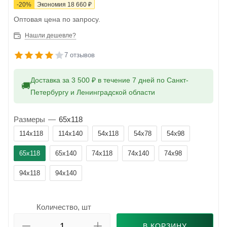
-
20
%
Экономия
18 660
₽
Оптовая цена по запросу.
Нашли дешевле?
7 отзывов
Доставка за 3 500 ₽ в течение 7 дней по Санкт-
🚚
Петербургу и Ленинградской области
Размеры
—
65x118
114x118
114x140
54x118
54x78
54x98
65x118
65x140
74x118
74x140
74x98
94x118
94x140
Количество, шт
В КОРЗИНУ