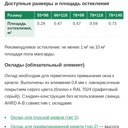
Доступные размеры и площадь остекления
Размер
55×98
66×118
78×98
78×118
78×140
Площадь
0,29
0,47
0,47
0,59
0,73
остекления,
м²
Рекомендуемое остекление: не менее 1 м² на 10 м²
площади пола мансарды.
Оклады (обязательный элемент)
Оклад необходим для герметичного примыкания окна к
кровле. Выполнены из алюминия 0,6 мм с лакокрасочным
покрытием серого цвета (близко к RAL 7024 (графитовый
серый)). Сэндвич-конструкция без использования свинца.
AHRD A-B совместим с окладами:
Оклад для плоской кровли (тип S)
Оклад для профилированной кровли (тип Z)
— высота