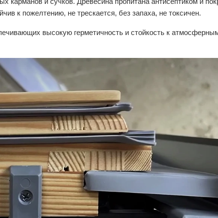
ых карманов и сучков. Древесина пропитана антисептиком и по
чив к пожелтению, не трескается, без запаха, не токсичен.
ечивающих высокую герметичность и стойкость к атмосферны