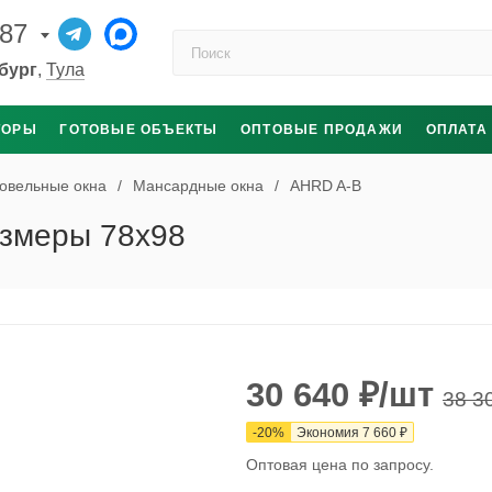
-87
Поиск по каталогу
бург
,
Тула
ТОРЫ
ГОТОВЫЕ ОБЪЕКТЫ
ОПТОВЫЕ ПРОДАЖИ
ОПЛАТА
овельные окна
/
Мансардные окна
/
AHRD A-B
азмеры 78x98
30 640
₽
/шт
38 3
-
20
%
Экономия
7 660
₽
Оптовая цена по запросу.