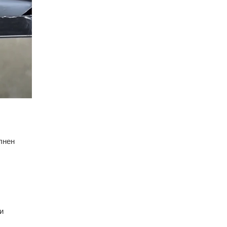
лнен
и