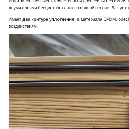
Изготовлена из высококачественной древесины без смолян
двумя слоями бесцветного лака на водной основе. Лак устой
Имеет
два контура уплотнения
из материала EPDM, обесп
воздействиям.