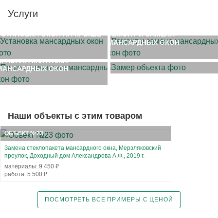
Услуги
УСТАНОВКА ОКОН НА КРЫШЕ
РЕМОНТ И ЗАМЕНА
МАНСАРДНЫХ ОКОН
ЗАМЕР ОБЪЕКТА
ПРАВИЛА МОНТАЖА
МАНСАРДНЫХ ОКОН
Наши объекты с этим товаром
ОБЪЕКТ №23
Замена стеклопакета мансардного окна, Мерзляковский
преулок, Доходный дом Александрова А.Ф., 2019 г.
материалы: 9 450 ₽
работа: 5 500 ₽
ПОСМОТРЕТЬ ВСЕ ПРИМЕРЫ С ЦЕНОЙ