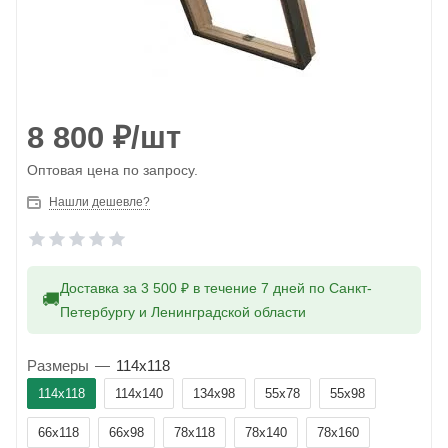
8 800
₽
/шт
Оптовая цена по запросу.
Нашли дешевле?
Доставка за 3 500 ₽ в течение 7 дней по Санкт-
🚚
Петербургу и Ленинградской области
Размеры
—
114x118
114x118
114x140
134x98
55x78
55x98
66x118
66x98
78x118
78x140
78x160