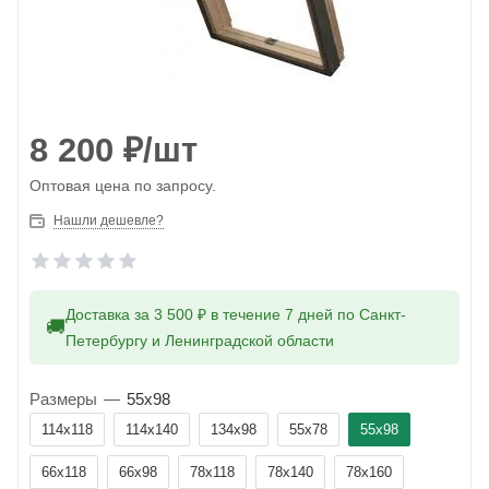
8 200
₽
/шт
Оптовая цена по запросу.
Нашли дешевле?
Доставка за 3 500 ₽ в течение 7 дней по Санкт-
🚚
Петербургу и Ленинградской области
Размеры
—
55x98
114x118
114x140
134x98
55x78
55x98
66x118
66x98
78x118
78x140
78x160