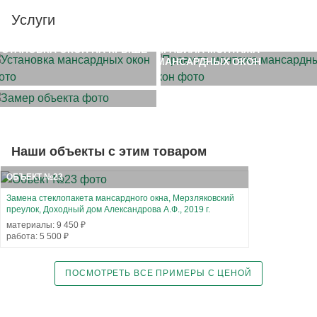
Услуги
УСТАНОВКА ОКОН НА КРЫШЕ
ПРАВИЛА МОНТАЖА
МАНСАРДНЫХ ОКОН
ЗАМЕР ОБЪЕКТА
Наши объекты с этим товаром
ОБЪЕКТ №23
Замена стеклопакета мансардного окна, Мерзляковский
преулок, Доходный дом Александрова А.Ф., 2019 г.
материалы: 9 450 ₽
работа: 5 500 ₽
ПОСМОТРЕТЬ ВСЕ ПРИМЕРЫ С ЦЕНОЙ