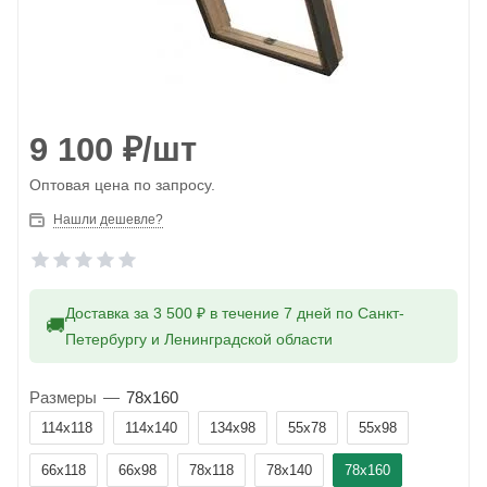
9 100
₽
/шт
Оптовая цена по запросу.
Нашли дешевле?
Доставка за 3 500 ₽ в течение 7 дней по Санкт-
🚚
Петербургу и Ленинградской области
Размеры
—
78x160
114x118
114x140
134x98
55x78
55x98
66x118
66x98
78x118
78x140
78x160