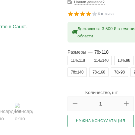
Нашли дешевле?
4 отзыва
Доставка за 3 500 ₽ в течен
🚚
области
Размеры
—
78x118
114x118
114x140
134x98
78x140
78x160
78x98
Количество, шт
НУЖНА КОНСУЛЬТАЦИЯ