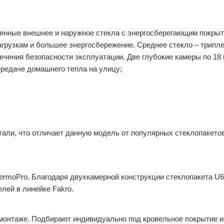
ленные внешнее и наружное стекла с энергосберегающим покры
грузкам и большее энергосбережение. Среднее стекло – трипл
печения безопасности эксплуатации. Две глубокие камеры по 18 
редаче домашнего тепла на улицу;
тали, что отличает данную модель от популярных стеклопакето
ermoPro. Благодаря двухкамерной конструкции стеклопакета U6
лей в линейке Fakro.
монтаже. Подбирают индивидуально под кровельное покрытие и