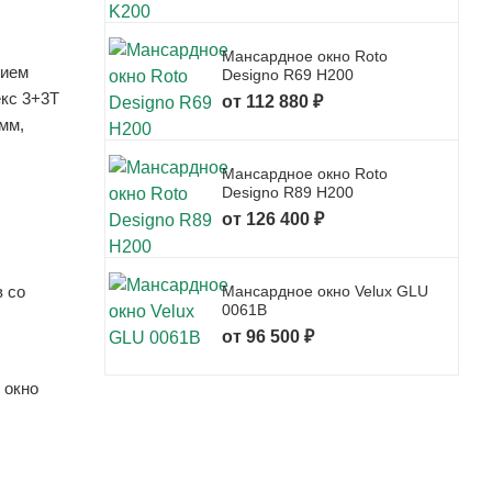
Мансардное окно Roto
тием
Designo R69 H200
екс 3+3Т
от 112 880 ₽
мм,
Мансардное окно Roto
Designo R89 H200
от 126 400 ₽
в со
Мансардное окно Velux GLU
0061B
от 96 500 ₽
 окно