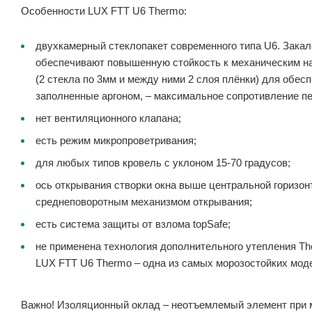
Особенности LUX FTT U6 Thermo:
двухкамерный стеклопакет современного типа U6. Зака
обеспечивают повышенную стойкость к механическим на
(2 стекла по 3мм и между ними 2 слоя плёнки) для обес
заполненные аргоном, – максимальное сопротивление пе
нет вентиляционного клапана;
есть режим микропроветривания;
для любых типов кровель с уклоном 15-70 градусов;
ось открывания створки окна выше центральной горизон
среднеповоротным механизмом открывания;
есть система защиты от взлома topSafe;
не применена технология дополнительного утепления Th
LUX FTT U6 Thermo – одна из самых морозостойких моде
Важно! Изоляционный оклад – неотъемлемый элемент при 