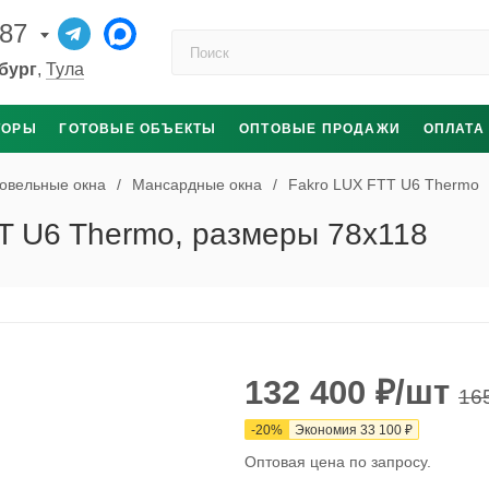
-87
Поиск по каталогу
бург
,
Тула
ТОРЫ
ГОТОВЫЕ ОБЪЕКТЫ
ОПТОВЫЕ ПРОДАЖИ
ОПЛАТА
овельные окна
/
Мансардные окна
/
Fakro LUX FTT U6 Thermo
T U6 Thermo, размеры 78x118
132 400
₽
/шт
16
-
20
%
Экономия
33 100
₽
Оптовая цена по запросу.