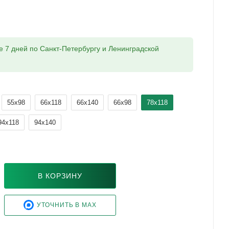
ие 7 дней по Санкт-Петербургу и Ленинградской
55x98
66x118
66x140
66x98
78x118
94x118
94x140
В КОРЗИНУ
УТОЧНИТЬ В MAX