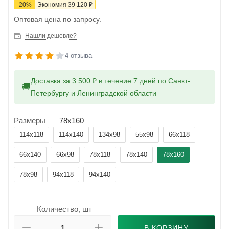
-
20
%
Экономия
39 120
₽
Оптовая цена по запросу.
Нашли дешевле?
4 отзыва
Доставка за 3 500 ₽ в течение 7 дней по Санкт-
🚚
Петербургу и Ленинградской области
Размеры
—
78x160
114x118
114x140
134x98
55x98
66x118
66x140
66x98
78x118
78x140
78x160
78x98
94x118
94x140
Количество, шт
В КОРЗИНУ