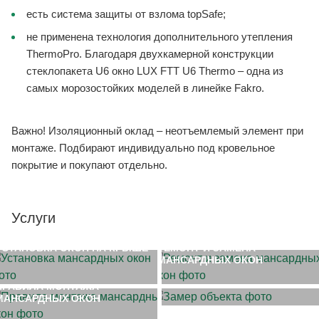
есть система защиты от взлома topSafe;
не применена технология дополнительного утепления
ThermoPro. Благодаря двухкамерной конструкции
стеклопакета U6 окно LUX FTT U6 Thermo – одна из
самых морозостойких моделей в линейке Fakro.
Важно! Изоляционный оклад – неотъемлемый элемент при
монтаже. Подбирают индивидуально под кровельное
покрытие и покупают отдельно.
Услуги
УСТАНОВКА ОКОН НА КРЫШЕ
РЕМОНТ И ЗАМЕНА
МАНСАРДНЫХ ОКОН
ЗАМЕР ОБЪЕКТА
ПРАВИЛА МОНТАЖА
МАНСАРДНЫХ ОКОН