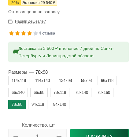
-
20
%
Экономия
29 540
₽
Оптовая цена по запросу.
Нашли дешевле?
4 отзыва
Доставка за 3 500 ₽ в течение 7 дней по Санкт-
🚚
Петербургу и Ленинградской области
Размеры
—
78x98
114x118
114x140
134x98
55x98
66x118
66x140
66x98
78x118
78x140
78x160
78x98
94x118
94x140
Количество, шт
В КОРЗИНУ