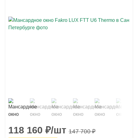
118 160
₽
/шт
147 700
₽